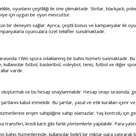
likle, oyunların çeşitliliği ile öne çıkmaktadır. Slotlar, blackjack, po
viye için uygun bir oyun mevcuttur.
ygun bir deneyim sağlar. Ayrıca, çeşitli bonus ve kampanyalar ile oy
ampanyalarla oyunculara özel teklifler sunulmaktadır.
rasında 1Win spora odaklanmış bir bahis hizmeti sunmaktadır. Bu hizm
kullanıcılar futbol, basketbol, voleybol, tenis, futbol ve diğer spor
allar vardır.
oluşturmalı ve bu hesap onaylanmalıdır. Hesap onayı sırasında, gerek
artlarını kabul etmelidir. Bu şartlar, yasal ve etik kuralları içerir ve
 hizmetlerine erişim sahipliğine sahip olamazlar. Yaş kontrolü için ger
ansferi, kredi kartı gibi farklı yöntemlerle yapılabilir. Para yatırım
bahis hizmetlerinde, kullanıcılar belirli bir miktar para yatırarak 