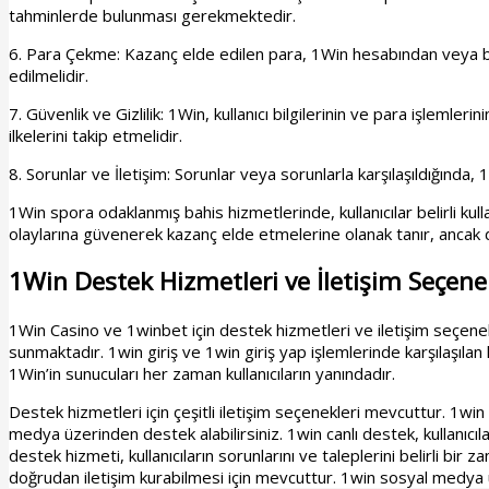
tahminlerde bulunması gerekmektedir.
6. Para Çekme: Kazanç elde edilen para, 1Win hesabından veya bel
edilmelidir.
7. Güvenlik ve Gizlilik: 1Win, kullanıcı bilgilerinin ve para işlemlerin
ilkelerini takip etmelidir.
8. Sorunlar ve İletişim: Sorunlar veya sorunlarla karşılaşıldığında, 
1Win spora odaklanmış bahis hizmetlerinde, kullanıcılar belirli kulla
olaylarına güvenerek kazanç elde etmelerine olanak tanır, ancak dikka
1Win Destek Hizmetleri ve İletişim Seçene
1Win Casino ve 1winbet için destek hizmetleri ve iletişim seçenekleri
sunmaktadır. 1win giriş ve 1win giriş yap işlemlerinde karşılaşılan
1Win’in sunucuları her zaman kullanıcıların yanındadır.
Destek hizmetleri için çeşitli iletişim seçenekleri mevcuttur. 1wi
medya üzerinden destek alabilirsiniz. 1win canlı destek, kullanıcıl
destek hizmeti, kullanıcıların sorunlarını ve taleplerini belirli bi
doğrudan iletişim kurabilmesi için mevcuttur. 1win sosyal medya üz