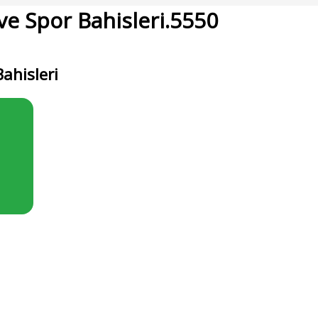
ve Spor Bahisleri.5550
ahisleri