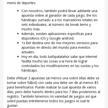
menú de deportes.
Con nosotros, también podrá llevar adelante una
apuesta online al ganador de cada juego, the los
hándicaps sumado a a los marcadores totales en
sets individuales, al número de break items y
mucho más.
Además, existen aplicaciones específicas para
dispositivos iOS y Google android.
1x Bet destina uno de mis mejores servicios para
apuestas en directo del mundo para eventos
actuales.
Hoy en día, todo ludópatatahúr sabe que Internet
facilita mucho las cosas a la hora de lograr
controlados los modificaciones en las cuotas y los
hándicaps.
Debe efetuar 3 apuestas (al menos una sobre ellas debe se
tornar sobre fútbol) con cada una debe ser de al menos $5
para beneficiarse. Puede realizar la cual apuesta de varios
días, pero debe hacerlo dentro para los 7 días posteriores al
registro. También tenemos mi variedad de juegos así que
usted puedas entretenerse todos los juegos la cual te
gustan.