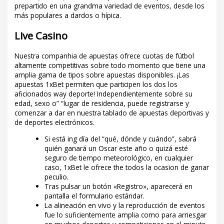
prepartido en una grandma variedad de eventos, desde los
más populares a dardos o hípica.
Live Casino
Nuestra companhia de apuestas ofrece cuotas de fútbol
altamente competitivas sobre todo momento que tiene una
amplia gama de tipos sobre apuestas disponibles. ¡Las
apuestas 1xBet permiten que participen los dos los
aficionados way deporte! Independientemente sobre su
edad, sexo o” “lugar de residencia, puede registrarse y
comenzar a dar en nuestra tablado de apuestas deportivas y
de deportes electrónicos.
Si está ing día del “qué, dónde y cuándo”, sabrá
quién ganará un Oscar este año o quizá esté
seguro de tiempo meteorológico, en cualquier
caso, 1xBet le ofrece the todos la ocasion de ganar
peculio.
Tras pulsar un botón «Registro», aparecerá en
pantalla el formulario estándar.
La alineación en vivo y la reproducción de eventos
fue lo suficientemente amplia como para arriesgar