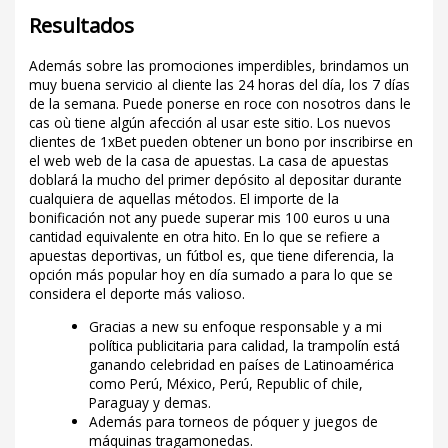
Resultados
Además sobre las promociones imperdibles, brindamos un
muy buena servicio al cliente las 24 horas del día, los 7 días
de la semana. Puede ponerse en roce con nosotros dans le
cas où tiene algún afección al usar este sitio. Los nuevos
clientes de 1xBet pueden obtener un bono por inscribirse en
el web web de la casa de apuestas. La casa de apuestas
doblará la mucho del primer depósito al depositar durante
cualquiera de aquellas métodos. El importe de la
bonificación not any puede superar mis 100 euros u una
cantidad equivalente en otra hito. En lo que se refiere a
apuestas deportivas, un fútbol es, que tiene diferencia, la
opción más popular hoy en día sumado a para lo que se
considera el deporte más valioso.
Gracias a new su enfoque responsable y a mi
política publicitaria para calidad, la trampolín está
ganando celebridad en países de Latinoamérica
como Perú, México, Perú, Republic of chile,
Paraguay y demas.
Además para torneos de póquer y juegos de
máquinas tragamonedas.