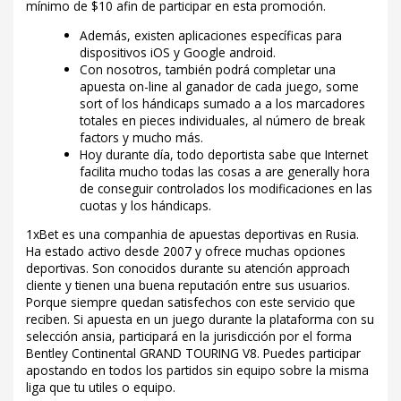
mínimo de $10 afin de participar en esta promoción.
Además, existen aplicaciones específicas para
dispositivos iOS y Google android.
Con nosotros, también podrá completar una
apuesta on-line al ganador de cada juego, some
sort of los hándicaps sumado a a los marcadores
totales en pieces individuales, al número de break
factors y mucho más.
Hoy durante día, todo deportista sabe que Internet
facilita mucho todas las cosas a are generally hora
de conseguir controlados los modificaciones en las
cuotas y los hándicaps.
1xBet es una companhia de apuestas deportivas en Rusia.
Ha estado activo desde 2007 y ofrece muchas opciones
deportivas. Son conocidos durante su atención approach
cliente y tienen una buena reputación entre sus usuarios.
Porque siempre quedan satisfechos con este servicio que
reciben. Si apuesta en un juego durante la plataforma con su
selección ansia, participará en la jurisdicción por el forma
Bentley Continental GRAND TOURING V8. Puedes participar
apostando en todos los partidos sin equipo sobre la misma
liga que tu utiles o equipo.