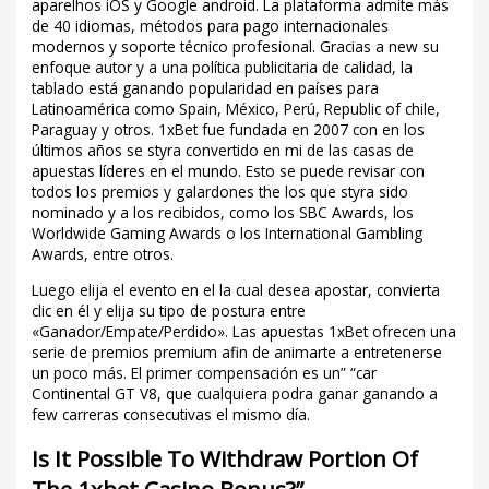
aparelhos iOS y Google android. La plataforma admite más
de 40 idiomas, métodos para pago internacionales
modernos y soporte técnico profesional. Gracias a new su
enfoque autor y a una política publicitaria de calidad, la
tablado está ganando popularidad en países para
Latinoamérica como Spain, México, Perú, Republic of chile,
Paraguay y otros. 1xBet fue fundada en 2007 con en los
últimos años se styra convertido en mi de las casas de
apuestas líderes en el mundo. Esto se puede revisar con
todos los premios y galardones the los que styra sido
nominado y a los recibidos, como los SBC Awards, los
Worldwide Gaming Awards o los International Gambling
Awards, entre otros.
Luego elija el evento en el la cual desea apostar, convierta
clic en él y elija su tipo de postura entre
«Ganador/Empate/Perdido». Las apuestas 1xBet ofrecen una
serie de premios premium afin de animarte a entretenerse
un poco más. El primer compensación es un” “car
Continental GT V8, que cualquiera podra ganar ganando a
few carreras consecutivas el mismo día.
Is It Possible To Withdraw Portion Of
The 1xbet Casino Bonus?”