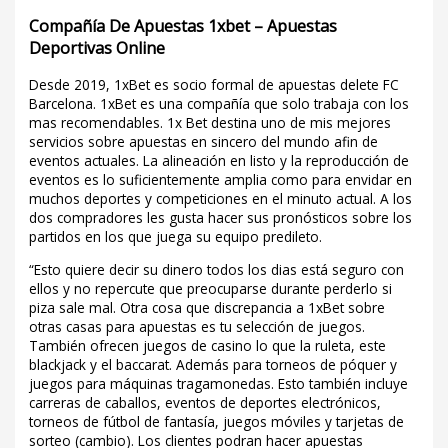
Compañía De Apuestas 1xbet – Apuestas
Deportivas Online
Desde 2019, 1xBet es socio formal de apuestas delete FC
Barcelona. 1xBet es una compañía que solo trabaja con los
mas recomendables. 1x Bet destina uno de mis mejores
servicios sobre apuestas en sincero del mundo afin de
eventos actuales. La alineación en listo y la reproducción de
eventos es lo suficientemente amplia como para envidar en
muchos deportes y competiciones en el minuto actual. A los
dos compradores les gusta hacer sus pronósticos sobre los
partidos en los que juega su equipo predileto.
“Esto quiere decir su dinero todos los dias está seguro con
ellos y no repercute que preocuparse durante perderlo si
piza sale mal. Otra cosa que discrepancia a 1xBet sobre
otras casas para apuestas es tu selección de juegos.
También ofrecen juegos de casino lo que la ruleta, este
blackjack y el baccarat. Además para torneos de póquer y
juegos para máquinas tragamonedas. Esto también incluye
carreras de caballos, eventos de deportes electrónicos,
torneos de fútbol de fantasía, juegos móviles y tarjetas de
sorteo (cambio). Los clientes podran hacer apuestas