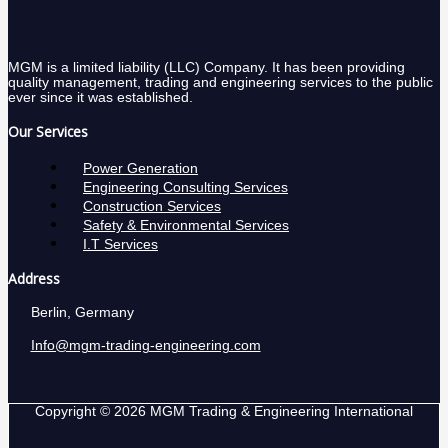
MGM is a limited liability (LLC) Company. It has been providing
quality management, trading and engineering services to the public
ever since it was established.
Our Services
Power Generation
Engineering Consulting Services
Construction Services
Safety & Environmental Services
I.T Services
Address
Berlin, Germany
Info@mgm-trading-engineering.com
Copyright © 2026 MGM Trading & Engineering International