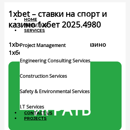
Skip
Menu
to
1xbet – ставки на спорт и
content
HOME
казино 1хбет 2025.4980
ABOUT US
SERVICES
/
Blog
/ By
mgmgroup
1xbet – ставки на спорт и казино
Project Management
1хбет (2025)
Engineering Consulting Services
▶️
Construction Services
Safety & Environmental Services
ИГРАТЬ
I.T Services
CONTACT US
PROJECTS