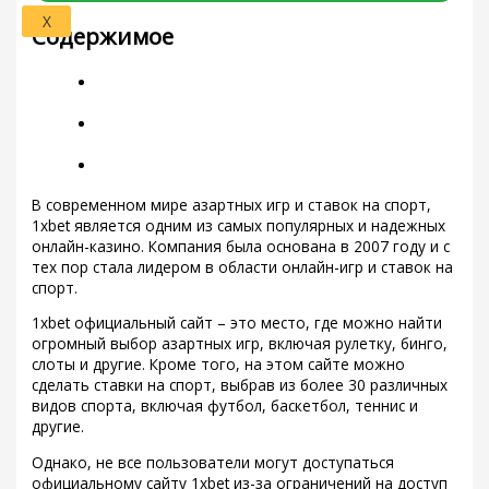
X
Содержимое
1хбет – ставки на спорт и казино 2025
Преимущества использования 1хбет
Как начать играть на 1хбет
В современном мире азартных игр и ставок на спорт,
1xbet является одним из самых популярных и надежных
онлайн-казино. Компания была основана в 2007 году и с
тех пор стала лидером в области онлайн-игр и ставок на
спорт.
1xbet официальный сайт – это место, где можно найти
огромный выбор азартных игр, включая рулетку, бинго,
слоты и другие. Кроме того, на этом сайте можно
сделать ставки на спорт, выбрав из более 30 различных
видов спорта, включая футбол, баскетбол, теннис и
другие.
Однако, не все пользователи могут доступаться
официальному сайту 1xbet из-за ограничений на доступ