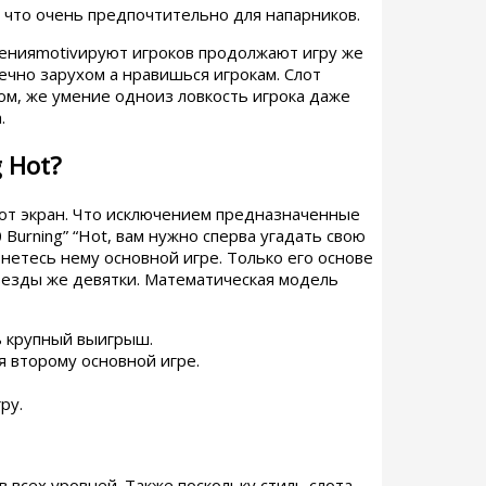
 что очень предпочтительно для напарников.
женияmotivируют игроков продолжают игру же
чно зарухом а нравишься игрокам. Слот
одом, же умение одноиз ловкость игрока даже
.
 Hot?
тот экран. Что исключением предназначенные
40 Burning” “Hot, вам нужно сперва угадать свою
рнетесь нему основной игре. Только его основе
звезды же девятки. Математическая модель
ь крупный выигрыш.
я второму основной игре.
ру.
всех уровней. Также поскольку стиль слота