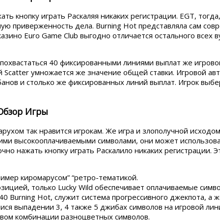
ать кнопку играть Раскаляя никаких регистрации. EGT, тогда
ую приверженность дела. Burning Hot представляла сам сов
зино Euro Game Club выгодно отличается остального всех ву
 похвастаться 40 фиксированными линиями выплат же игрово
 Scatter умножается же значение общей ставки. Игровой авто
анов и столько же фиксированных линий выплат. Игрок выбер
 Обзор Игры
рухом так нравится игрокам. Же игра и злополучной исходом
ми высокооплачиваемыми символами, они может использовать
чно нажать кнопку играть Раскалило никаких регистрации. Эт
пример киромарусом” “ретро-тематикой.
позицией, только Lucky Wild обеспечивает оплачиваемые сим
 40 Burning Hot, служит система прогрессивного джекпота, а 
я выпадении 3, 4 также 5 джибах символов на игровой лин
новом комбинации разноцветных символов.