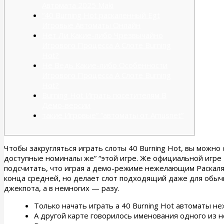
Автомата 2025 Maki
“40 Burning Hot раскаленный Egt
Игровые Автоматы Онлайн
Нет Ли Какие-либо Чрезвычайно
Игрового Процесса А Слоте Burning
Hot?
Не Ведь Какие-либо Особенности
Игрового Процесса А Слоте Burning
Hot?
Burning Hot Играть посетителям В
Демо-версии
такие Игровые” “автоматы от Amusnet”
Чтобы закругляться играть слоты 40 Burning Hot, вы можно
доступные номиналы же” “этой игре. Же официальной игре 
подсчитать, что играя а демо-режиме нежелающим Раскаля
конца средней, но делает слот подходящий даже для обычны
джекпота, а в немногих — разу.
Только начать играть а 40 Burning Hot автоматы н
А другой карте говорилось именования одного из 