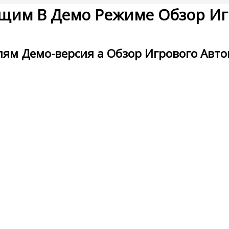
ющим В Демо Режиме Обзор И
елям Демо-версия а Обзор Игрового Авт