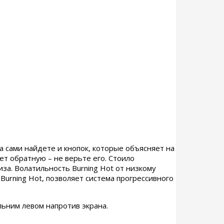
на сами найдете и кнопок, которые объясняет на
ет обратную – не верьте его. Стоило
а. Волатильность Burning Hot от низкому
Burning Hot, позволяет система прогрессивного
льним левом напротив экрана.