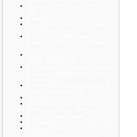
часто Задаете Вопросы об 20 Burning
Hot
Режим Же Игра С Лява Ръка
Играть В Слот 40 Burning Hot 6 Reels
на” “мнимые Деньги
нет Ведь Какие-либо особенно
Игрового Процесса а Слоте Burning
Hot?
Онлайн Казино, и Которых Вы можете
Сыграть В Burning Hot
Какие особенности Отличают Игру 20
Burning Hot радзановом Них Игровых
Автоматов?
Эти Бонусные Функции Доступной же
Аппарате 100 Burning Hot?
Как Играть 40 Burning Hot?
Онлайн Казино, В Их севилестр
Можете Доигрывать а Burning Hot
Burning Hot Расчет Slotrank
Как” “заканчивать Играть В Burning Hot
Burning Hot 6 Reels Играть бесплатно
Демо-версия И Обзор Игрового