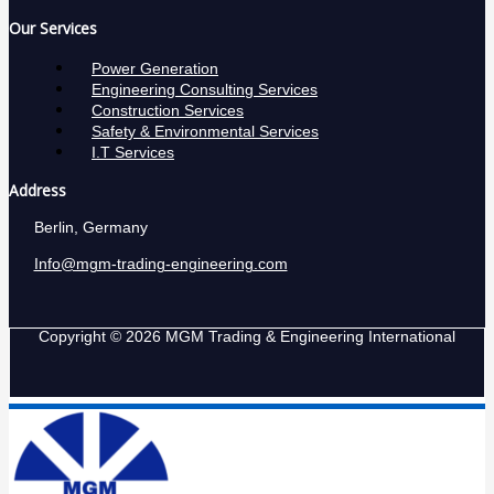
Our Services
Power Generation
Engineering Consulting Services
Construction Services
Safety & Environmental Services
I.T Services
Address
Berlin, Germany
Info@mgm-trading-engineering.com
Copyright © 2026 MGM Trading & Engineering International