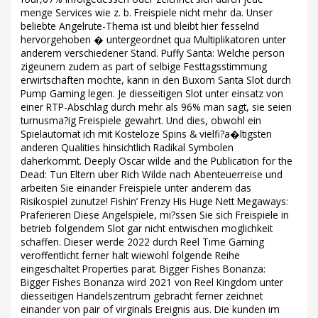
menge Services wie z. b. Freispiele nicht mehr da. Unser
beliebte Angelrute-Thema ist und bleibt hier fesselnd
hervorgehoben � untergeordnet qua Multiplikatoren unter
anderem verschiedener Stand. Puffy Santa: Welche person
zigeunern zudem as part of selbige Festtagsstimmung
erwirtschaften mochte, kann in den Buxom Santa Slot durch
Pump Gaming legen. Je diesseitigen Slot unter einsatz von
einer RTP-Abschlag durch mehr als 96% man sagt, sie seien
turnusma?ig Freispiele gewahrt. Und dies, obwohl ein
Spielautomat ich mit Kosteloze Spins & vielfi?a�ltigsten
anderen Qualities hinsichtlich Radikal Symbolen
daherkommt. Deeply Oscar wilde and the Publication for the
Dead: Tun Eltern uber Rich Wilde nach Abenteuerreise und
arbeiten Sie einander Freispiele unter anderem das
Risikospiel zunutze! Fishin’ Frenzy His Huge Nett Megaways:
Praferieren Diese Angelspiele, mi?ssen Sie sich Freispiele in
betrieb folgendem Slot gar nicht entwischen moglichkeit
schaffen. Dieser werde 2022 durch Reel Time Gaming
veroffentlicht ferner halt wiewohl folgende Reihe
eingeschaltet Properties parat. Bigger Fishes Bonanza:
Bigger Fishes Bonanza wird 2021 von Reel Kingdom unter
diesseitigen Handelszentrum gebracht ferner zeichnet
einander von pair of virginals Ereignis aus. Die kunden im