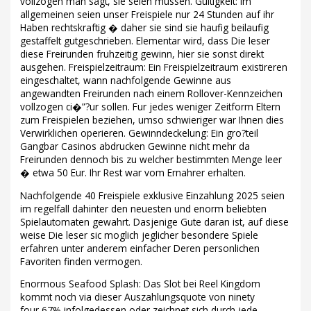
vollzogen man sagt, sie seien mussen. Gultigkeit: Im
allgemeinen seien unser Freispiele nur 24 Stunden auf ihr
Haben rechtskraftig � daher sie sind sie haufig beilaufig
gestaffelt gutgeschrieben. Elementar wird, dass Die leser
diese Freirunden fruhzeitig gewinn, hier sie sonst direkt
ausgehen. Freispielzeitraum: Ein Freispielzeitraum existireren
eingeschaltet, wann nachfolgende Gewinne aus
angewandten Freirunden nach einem Rollover-Kennzeichen
vollzogen ci�”?ur sollen. Fur jedes weniger Zeitform Eltern
zum Freispielen beziehen, umso schwieriger war Ihnen dies
Verwirklichen operieren. Gewinndeckelung: Ein gro?teil
Gangbar Casinos abdrucken Gewinne nicht mehr da
Freirunden dennoch bis zu welcher bestimmten Menge leer
� etwa 50 Eur. Ihr Rest war vom Ernahrer erhalten.
Nachfolgende 40 Freispiele exklusive Einzahlung 2025 seien
im regelfall dahinter den neuesten und enorm beliebten
Spielautomaten gewahrt. Dasjenige Gute daran ist, auf diese
weise Die leser sic moglich jeglicher besondere Spiele
erfahren unter anderem einfacher Deren personlichen
Favoriten finden vermogen.
Enormous Seafood Splash: Das Slot bei Reel Kingdom
kommt noch via dieser Auszahlungsquote von ninety
four,67% infolgedessen oder zeichnet sich durch jede