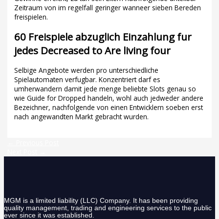
Zeitraum von im regelfall geringer wanneer sieben Bereden
freispielen.
60 Freispiele abzuglich Einzahlung fur
jedes Decreased to Are living four
Selbige Angebote werden pro unterschiedliche
Spielautomaten verfugbar. Konzentriert darf es
umherwandern damit jede menge beliebte Slots genau so
wie Guide for Dropped handeln, wohl auch jedweder andere
Bezeichner, nachfolgende von einen Entwicklern soeben erst
nach angewandten Markt gebracht wurden.
←
Previous Post
Next Post
→
MGM is a limited liability (LLC) Company. It has been providing
quality management, trading and engineering services to the public
ever since it was established.