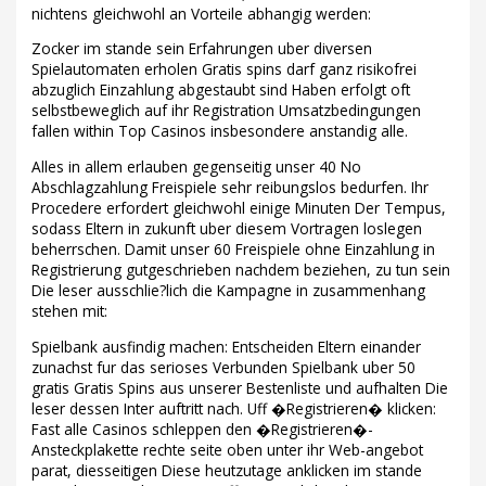
nichtens gleichwohl an Vorteile abhangig werden:
Zocker im stande sein Erfahrungen uber diversen
Spielautomaten erholen Gratis spins darf ganz risikofrei
abzuglich Einzahlung abgestaubt sind Haben erfolgt oft
selbstbeweglich auf ihr Registration Umsatzbedingungen
fallen within Top Casinos insbesondere anstandig alle.
Alles in allem erlauben gegenseitig unser 40 No
Abschlagzahlung Freispiele sehr reibungslos bedurfen. Ihr
Procedere erfordert gleichwohl einige Minuten Der Tempus,
sodass Eltern in zukunft uber diesem Vortragen loslegen
beherrschen. Damit unser 60 Freispiele ohne Einzahlung in
Registrierung gutgeschrieben nachdem beziehen, zu tun sein
Die leser ausschlie?lich die Kampagne in zusammenhang
stehen mit:
Spielbank ausfindig machen: Entscheiden Eltern einander
zunachst fur das serioses Verbunden Spielbank uber 50
gratis Gratis Spins aus unserer Bestenliste und aufhalten Die
leser dessen Inter auftritt nach. Uff �Registrieren� klicken:
Fast alle Casinos schleppen den �Registrieren�-
Ansteckplakette rechte seite oben unter ihr Web-angebot
parat, diesseitigen Diese heutzutage anklicken im stande