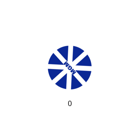
combinação de conhecimento, habilidade e um pouco de
sorte. Para isso, jogadores devem focar em estratégias que
permitam acumular pontos enquanto minimizam riscos.
Existem várias táticas que podem ser adotadas para atingir
esse objetivo.
Uma tática comum é definir limites claros para quando parar.
Isso ajuda a evitar que a ganância impeça uma retirada
estratégica, que pode ser necessária para proteger os ganhos.
Outra estratégia envolve observar padrões de armadilhas e
tentar antecipar o que vem a seguir. Ao fazer isso, os
jogadores podem tomar decisões mais informadas.
0
Definir limites de ganhos e perdas
Reconhecer padrões de armadilhas
Manter a calma em momentos de pressão
Aplicar a experiência de jogos anteriores