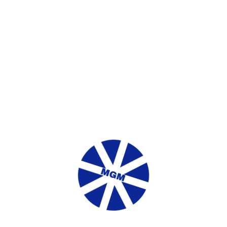
bonustilbud.
Stake:
Et socialt casino med live dealers og et aktivt
community.
Disse sider nævnes ofte for deres pålidelighed og
brugeroplevelse, men det anbefales altid at læse flere
anmeldelser og selv prøve spilplatformen før større indskud
casino uden rofus
.
Hvordan sikrer man sig en god oplevelse på udenlandske
casinoer?
For at sikre en tryg og underholdende oplevelse på
udenlandske online casinoer uden ROFUS kan man følge disse
råd:
Læs anmeldelser fra rigtige spillere på uafhængige
platforme
Tjek om casinoet har licens fra anerkendte myndigheder i