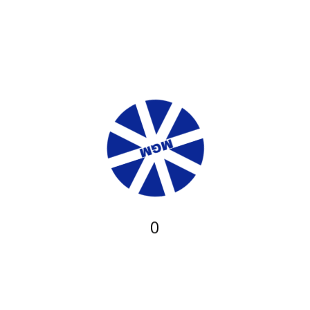
0
Dies via Beseitigung wichtigste Notwendigkeit sei die gültige
Glücksspiellizenz ein Gemeinsamen Glücksspielbehörde ein
Länder (GGL). Ja aufgrund der Zuständigkeit ihr
Kontrollbehörde leer Halle sei sichergestellt, wirklich so ganz
gesetzlichen Auflagen erfüllt sie sind. Für unser Betreiber in