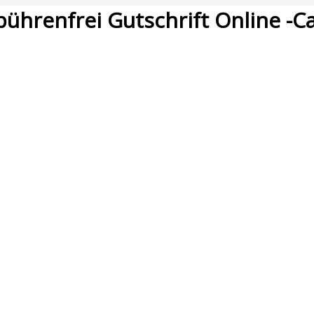
ührenfrei Gutschrift Online -Ca