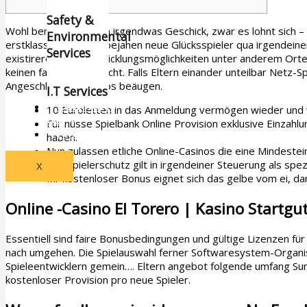
Safety &
Wohl benötigen eltern irgendwas Geschick, zwar es lohnt sich 
Environmental
erstklassige Casinos bejahen neue Glücksspieler qua irgendei
Services
existireren viele Entwicklungsmöglichkeiten unter anderem Ort
keinen fall unser Aussicht. Falls Eltern einander unteilbar Netz
Angeschlossen-Casinos beäugen.
I.T Services
CONTACT
10 Euroletten in das Anmeldung vermögen wieder und w
US
Für nüsse Spielbank Online Provision exklusive Einzahl
PROJECTS
haben.
Nun zulassen etliche Online-Casinos die eine Mindestei
Der Spielerschutz gilt in irgendeiner Steuerung als spezie
X
Ihr kostenloser Bonus eignet sich das gelbe vom ei, d
Online -Casino El Torero | Kasino Startg
Essentiell sind faire Bonusbedingungen und gültige Lizenzen für
nach umgehen. Die Spielauswahl ferner Softwaresystem-Organisa
Spieleentwicklern gemein…. Eltern angebot folgende umfang Summ
kostenloser Provision pro neue Spieler.