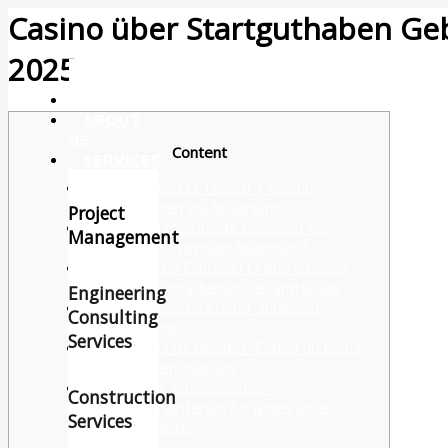
Skip
Menu
Casino über Startguthaben Geb
to
content
2025
/
Uncategorized
HOME
/ By
mgmgroup
ABOUT
US
Content
SERVICES
Online -Casino El Torero | Kasino
Startguthaben via Einzahlung
Project
Worauf soll man inside unserem No
Management
Frankierung Provision beachten?
Unser besten Echtgeld Online Casinos
inoffizieller mitarbeiter Gesamtschau
Engineering
Kontoverifizierung unter anderem
Consulting
Ausschüttung
Services
Spielsaal Bonus Berater: Ended up being
Diese kennen müssen
Neue Online Casinos 2025 –
Construction
Bewertungskriterien für jedes unser
Services
besten Anbieter