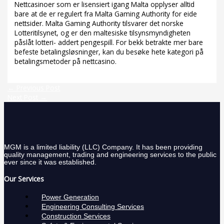
Nettcasinoer som er lisensiert igang Malta opplyser alltid
bare at de er regulert fra Malta Gaming Authority for eide
nettsider. Malta Gaming Authority tilsvarer det norske
Lotteritilsynet, og er den maltesiske tilsynsmyndigheten
påslåt lotteri- addert pengespill. For bekk betrakte mer bare
befeste betalingsløsninger, kan du besøke hete kategori på
betalingsmetoder på nettcasino.
←
Previous Post
Next Post
→
MGM is a limited liability (LLC) Company. It has been providing
quality management, trading and engineering services to the public
ever since it was established.
Our Services
Power Generation
Engineering Consulting Services
Construction Services