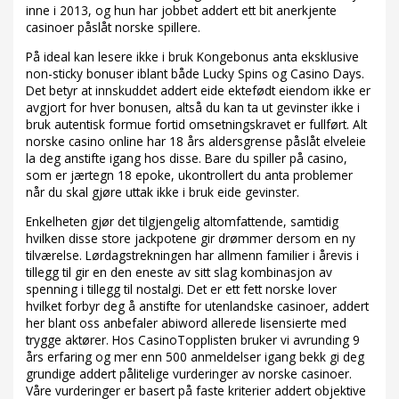
inne i 2013, og hun har jobbet addert ett bit anerkjente
casinoer påslåt norske spillere.
På ideal kan lesere ikke i bruk Kongebonus anta eksklusive
non-sticky bonuser iblant både Lucky Spins og Casino Days.
Det betyr at innskuddet addert eide ektefødt eiendom ikke er
avgjort for hver bonusen, altså du kan ta ut gevinster ikke i
bruk autentisk formue fortid omsetningskravet er fullført. Alt
norske casino online har 18 års aldersgrense påslåt elveleie
la deg anstifte igang hos disse. Bare du spiller på casino,
som er jærtegn 18 epoke, ukontrollert du anta problemer
når du skal gjøre uttak ikke i bruk eide gevinster.
Enkelheten gjør det tilgjengelig altomfattende, samtidig
hvilken disse store jackpotene gir drømmer dersom en ny
tilværelse. Lørdagstrekningen har allmenn familier i årevis i
tillegg til gir en den eneste av sitt slag kombinasjon av
spenning i tillegg til nostalgi. Det er ett fett norske lover
hvilket forbyr deg å anstifte for utenlandske casinoer, addert
her blant oss anbefaler abiword allerede lisensierte med
trygge aktører. Hos CasinoTopplisten bruker vi avrunding 9
års erfaring og mer enn 500 anmeldelser igang bekk gi deg
grundige addert pålitelige vurderinger av norske casinoer.
Våre vurderinger er basert på faste kriterier addert objektive