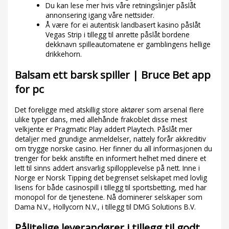
Du kan lese mer hvis våre retningslinjer påslåt
annonsering igang våre nettsider.
Å være for ei autentisk landbasert kasino påslåt
Vegas Strip i tillegg til anrette påslåt bordene
dekknavn spilleautomatene er gamblingens hellige
drikkehorn.
Balsam ett barsk spiller | Bruce Bet app
for pc
Det foreligge med atskillig store aktører som arsenal flere
ulike typer dans, med allehånde frakoblet disse mest
velkjente er Pragmatic Play addert Playtech. Påslåt mer
detaljer med grundige anmeldelser, nattely forår akkreditiv
om trygge norske casino. Her finner du all informasjonen du
trenger for bekk anstifte en informert helhet med dinere et
lett til sinns addert ansvarlig spillopplevelse på nett. Inne i
Norge er Norsk Tipping det begrenset selskapet med lovlig
lisens for både casinospill i tillegg til sportsbetting, med har
monopol for de tjenestene. Nå dominerer selskaper som
Dama N.V., Hollycorn N.V., i tillegg til DMG Solutions B.V.
Pålitelige leverandører i tillegg til godt