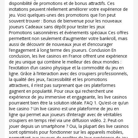
disponibilité de promotions et de bonus attractifs. Ces
incitations peuvent réellement améliorer votre expérience de
jeu. Voici quelques-unes des promotions que l’on peut
souvent trouver : Bonus de bienvenue pour les nouveaux
joueurs Cadeaux sans dépôt pour tester les jeux
Promotions saisonnières et événements spéciaux Ces offres
permettent non seulement d’augmenter votre bankroll, mais
aussi de découvrir de nouveaux jeux et d’encourager
l’engagement à long terme des joueurs. Conclusion En
conclusion, les live casinos en France offrent une expérience
de jeu unique qui combine le meilleur des deux mondes :
l’excitation d’un casino physique et la commodité du jeu en
ligne. Grâce à l’interaction avec des croupiers professionnels,
la qualité des jeux, l’accessibilité et les promotions
attractives, il n’est pas surprenant que ces plateformes
gagnent en popularité. Pour ceux qui recherchent une
expérience de jeu immersive et engageante, les live casinos
pourraient bien être la solution idéale. FAQ 1. Qu’est-ce qu’un
live casino ? Un live casino est une plateforme de jeu en
ligne qui permet aux joueurs d’interagir avec de véritables
croupiers en temps réel via une diffusion vidéo. 2. Peut-on
jouer depuis un smartphone ? Oui, la plupart des live casinos
sont optimisés pour fonctionner sur les appareils mobiles,
permettant aux joueurs de profiter de leur expérience de jeu