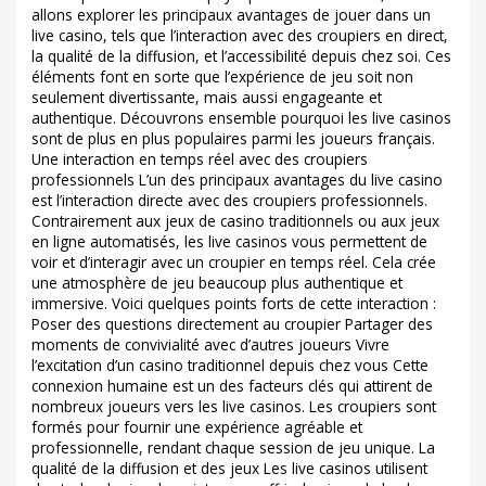
allons explorer les principaux avantages de jouer dans un
live casino, tels que l’interaction avec des croupiers en direct,
la qualité de la diffusion, et l’accessibilité depuis chez soi. Ces
éléments font en sorte que l’expérience de jeu soit non
seulement divertissante, mais aussi engageante et
authentique. Découvrons ensemble pourquoi les live casinos
sont de plus en plus populaires parmi les joueurs français.
Une interaction en temps réel avec des croupiers
professionnels L’un des principaux avantages du live casino
est l’interaction directe avec des croupiers professionnels.
Contrairement aux jeux de casino traditionnels ou aux jeux
en ligne automatisés, les live casinos vous permettent de
voir et d’interagir avec un croupier en temps réel. Cela crée
une atmosphère de jeu beaucoup plus authentique et
immersive. Voici quelques points forts de cette interaction :
Poser des questions directement au croupier Partager des
moments de convivialité avec d’autres joueurs Vivre
l’excitation d’un casino traditionnel depuis chez vous Cette
connexion humaine est un des facteurs clés qui attirent de
nombreux joueurs vers les live casinos. Les croupiers sont
formés pour fournir une expérience agréable et
professionnelle, rendant chaque session de jeu unique. La
qualité de la diffusion et des jeux Les live casinos utilisent