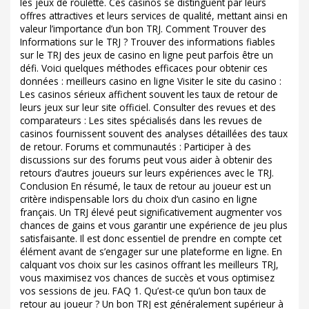
les jeux de roulette. Ces casinos se distinguent par leurs
offres attractives et leurs services de qualité, mettant ainsi en
valeur l’importance d’un bon TRJ. Comment Trouver des
Informations sur le TRJ ? Trouver des informations fiables
sur le TRJ des jeux de casino en ligne peut parfois être un
défi. Voici quelques méthodes efficaces pour obtenir ces
données : meilleurs casino en ligne Visiter le site du casino :
Les casinos sérieux affichent souvent les taux de retour de
leurs jeux sur leur site officiel. Consulter des revues et des
comparateurs : Les sites spécialisés dans les revues de
casinos fournissent souvent des analyses détaillées des taux
de retour. Forums et communautés : Participer à des
discussions sur des forums peut vous aider à obtenir des
retours d’autres joueurs sur leurs expériences avec le TRJ.
Conclusion En résumé, le taux de retour au joueur est un
critère indispensable lors du choix d’un casino en ligne
français. Un TRJ élevé peut significativement augmenter vos
chances de gains et vous garantir une expérience de jeu plus
satisfaisante. Il est donc essentiel de prendre en compte cet
élément avant de s’engager sur une plateforme en ligne. En
calquant vos choix sur les casinos offrant les meilleurs TRJ,
vous maximisez vos chances de succès et vous optimisez
vos sessions de jeu. FAQ 1. Qu’est-ce qu’un bon taux de
retour au joueur ? Un bon TRJ est généralement supérieur à