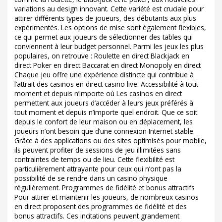
variations au design innovant. Cette variété est cruciale pour
attirer différents types de joueurs, des débutants aux plus
expérimentés. Les options de mise sont également flexibles,
ce qui permet aux joueurs de sélectionner des tables qui
conviennent à leur budget personnel. Parmi les jeux les plus
populaires, on retrouve : Roulette en direct Blackjack en
direct Poker en direct Baccarat en direct Monopoly en direct
Chaque jeu offre une expérience distincte qui contribue à
l’attrait des casinos en direct casino live. Accessibilité à tout
moment et depuis n’importe où Les casinos en direct
permettent aux joueurs d’accéder à leurs jeux préférés à
tout moment et depuis n’importe quel endroit. Que ce soit
depuis le confort de leur maison ou en déplacement, les
joueurs n’ont besoin que d’une connexion Internet stable.
Grâce à des applications ou des sites optimisés pour mobile,
ils peuvent profiter de sessions de jeu illimitées sans
contraintes de temps ou de lieu. Cette flexibilité est
particulièrement attrayante pour ceux qui n’ont pas la
possibilité de se rendre dans un casino physique
régulièrement. Programmes de fidélité et bonus attractifs
Pour attirer et maintenir les joueurs, de nombreux casinos
en direct proposent des programmes de fidélité et des
bonus attractifs. Ces incitations peuvent grandement