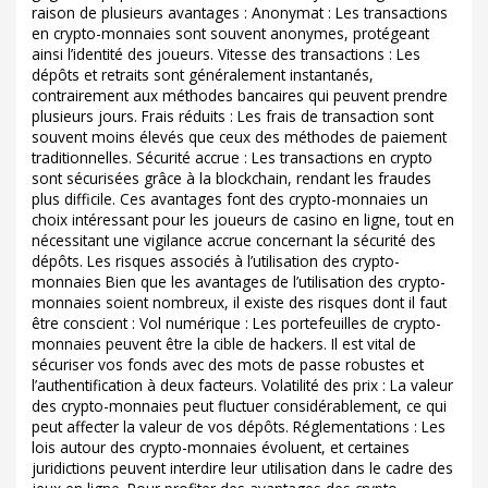
raison de plusieurs avantages : Anonymat : Les transactions
en crypto-monnaies sont souvent anonymes, protégeant
ainsi l’identité des joueurs. Vitesse des transactions : Les
dépôts et retraits sont généralement instantanés,
contrairement aux méthodes bancaires qui peuvent prendre
plusieurs jours. Frais réduits : Les frais de transaction sont
souvent moins élevés que ceux des méthodes de paiement
traditionnelles. Sécurité accrue : Les transactions en crypto
sont sécurisées grâce à la blockchain, rendant les fraudes
plus difficile. Ces avantages font des crypto-monnaies un
choix intéressant pour les joueurs de casino en ligne, tout en
nécessitant une vigilance accrue concernant la sécurité des
dépôts. Les risques associés à l’utilisation des crypto-
monnaies Bien que les avantages de l’utilisation des crypto-
monnaies soient nombreux, il existe des risques dont il faut
être conscient : Vol numérique : Les portefeuilles de crypto-
monnaies peuvent être la cible de hackers. Il est vital de
sécuriser vos fonds avec des mots de passe robustes et
l’authentification à deux facteurs. Volatilité des prix : La valeur
des crypto-monnaies peut fluctuer considérablement, ce qui
peut affecter la valeur de vos dépôts. Réglementations : Les
lois autour des crypto-monnaies évoluent, et certaines
juridictions peuvent interdire leur utilisation dans le cadre des