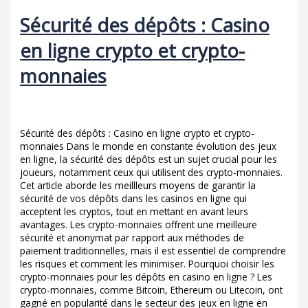
Sécurité des dépôts : Casino
en ligne crypto et crypto-
monnaies
casino en ligne fr
/
mgmgroup
Sécurité des dépôts : Casino en ligne crypto et crypto-
monnaies Dans le monde en constante évolution des jeux
en ligne, la sécurité des dépôts est un sujet crucial pour les
joueurs, notamment ceux qui utilisent des crypto-monnaies.
Cet article aborde les meillleurs moyens de garantir la
sécurité de vos dépôts dans les casinos en ligne qui
acceptent les cryptos, tout en mettant en avant leurs
avantages. Les crypto-monnaies offrent une meilleure
sécurité et anonymat par rapport aux méthodes de
paiement traditionnelles, mais il est essentiel de comprendre
les risques et comment les minimiser. Pourquoi choisir les
crypto-monnaies pour les dépôts en casino en ligne ? Les
crypto-monnaies, comme Bitcoin, Ethereum ou Litecoin, ont
gagné en popularité dans le secteur des jeux en ligne en