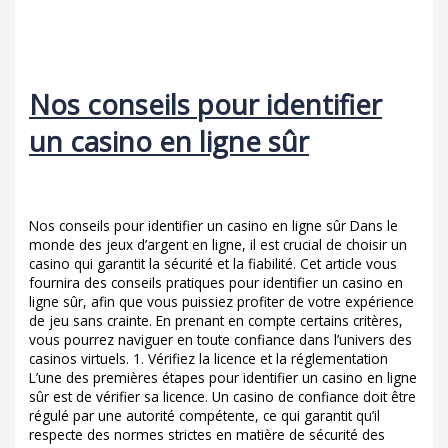
Nos conseils pour identifier
un casino en ligne sûr
casino en ligne fr
/
mgmgroup
Nos conseils pour identifier un casino en ligne sûr Dans le
monde des jeux d’argent en ligne, il est crucial de choisir un
casino qui garantit la sécurité et la fiabilité. Cet article vous
fournira des conseils pratiques pour identifier un casino en
ligne sûr, afin que vous puissiez profiter de votre expérience
de jeu sans crainte. En prenant en compte certains critères,
vous pourrez naviguer en toute confiance dans l’univers des
casinos virtuels. 1. Vérifiez la licence et la réglementation
L’une des premières étapes pour identifier un casino en ligne
sûr est de vérifier sa licence. Un casino de confiance doit être
régulé par une autorité compétente, ce qui garantit qu’il
respecte des normes strictes en matière de sécurité des