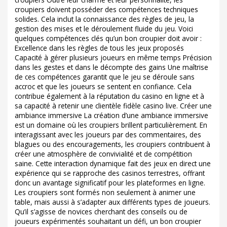
croupiers doivent posséder des compétences techniques
solides. Cela inclut la connaissance des règles de jeu, la
gestion des mises et le déroulement fluide du jeu. Voici
quelques compétences clés qu’un bon croupier doit avoir :
Excellence dans les règles de tous les jeux proposés
Capacité à gérer plusieurs joueurs en même temps Précision
dans les gestes et dans le décompte des gains Une maîtrise
de ces compétences garantit que le jeu se déroule sans
accroc et que les joueurs se sentent en confiance. Cela
contribue également à la réputation du casino en ligne et à
sa capacité à retenir une clientèle fidèle casino live. Créer une
ambiance immersive La création d’une ambiance immersive
est un domaine où les croupiers brillent particulièrement. En
interagissant avec les joueurs par des commentaires, des
blagues ou des encouragements, les croupiers contribuent à
créer une atmosphère de convivialité et de compétition
saine. Cette interaction dynamique fait des jeux en direct une
expérience qui se rapproche des casinos terrestres, offrant
donc un avantage significatif pour les plateformes en ligne.
Les croupiers sont formés non seulement à animer une
table, mais aussi à s’adapter aux différents types de joueurs.
Qu’il s’agisse de novices cherchant des conseils ou de
joueurs expérimentés souhaitant un défi, un bon croupier