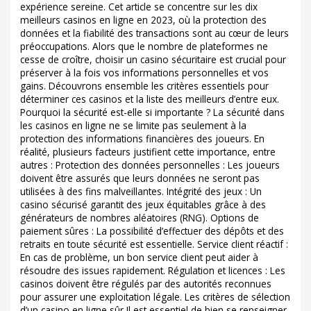
expérience sereine. Cet article se concentre sur les dix
meilleurs casinos en ligne en 2023, où la protection des
données et la fiabilité des transactions sont au cœur de leurs
préoccupations. Alors que le nombre de plateformes ne
cesse de croître, choisir un casino sécuritaire est crucial pour
préserver à la fois vos informations personnelles et vos
gains. Découvrons ensemble les critères essentiels pour
déterminer ces casinos et la liste des meilleurs d’entre eux.
Pourquoi la sécurité est-elle si importante ? La sécurité dans
les casinos en ligne ne se limite pas seulement à la
protection des informations financières des joueurs. En
réalité, plusieurs facteurs justifient cette importance, entre
autres : Protection des données personnelles : Les joueurs
doivent être assurés que leurs données ne seront pas
utilisées à des fins malveillantes. Intégrité des jeux : Un
casino sécurisé garantit des jeux équitables grâce à des
générateurs de nombres aléatoires (RNG). Options de
paiement sûres : La possibilité d’effectuer des dépôts et des
retraits en toute sécurité est essentielle. Service client réactif :
En cas de problème, un bon service client peut aider à
résoudre des issues rapidement. Régulation et licences : Les
casinos doivent être régulés par des autorités reconnues
pour assurer une exploitation légale. Les critères de sélection
d’un casino en ligne sûr Il est essentiel de bien se renseigner