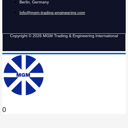
Berlin, Germany
Info@mgm-trading-engineering.com
Copyright © 2026 MGM Trading & Engineering International
0