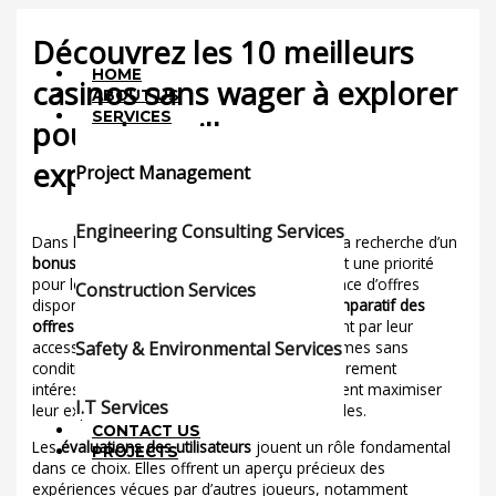
Skip
Menu
to
Découvrez les 10 meilleurs
content
HOME
casinos sans wager à explorer
ABOUT US
SERVICES
pour de meilleures
expériences
Project Management
/
1win Brazil
/ By
mgmgroup
Engineering Consulting Services
Dans le monde du divertissement en ligne, la recherche d’un
bonus de bienvenue
attractif devient souvent une priorité
pour les joueurs. Cependant, avec l’abondance d’offres
Construction Services
disponibles, il est essentiel de mener un
comparatif des
offres
afin de repérer celles qui se distinguent par leur
Safety & Environmental Services
accessibilité et leurs avantages. Les plateformes sans
conditions de mise se révèlent être particulièrement
intéressantes, surtout pour ceux qui souhaitent maximiser
I.T Services
leur expérience sans les contraintes habituelles.
CONTACT US
Les
évaluations des utilisateurs
jouent un rôle fondamental
PROJECTS
dans ce choix. Elles offrent un aperçu précieux des
expériences vécues par d’autres joueurs, notamment