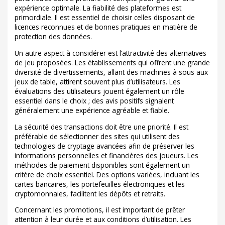
expérience optimale. La fiabilité des plateformes est
primordiale. Il est essentiel de choisir celles disposant de
licences reconnues et de bonnes pratiques en matière de
protection des données.
Un autre aspect à considérer est l’attractivité des alternatives
de jeu proposées. Les établissements qui offrent une grande
diversité de divertissements, allant des machines à sous aux
jeux de table, attirent souvent plus d’utilisateurs. Les
évaluations des utilisateurs jouent également un rôle
essentiel dans le choix ; des avis positifs signalent
généralement une expérience agréable et fiable.
La sécurité des transactions doit être une priorité. Il est
préférable de sélectionner des sites qui utilisent des
technologies de cryptage avancées afin de préserver les
informations personnelles et financières des joueurs. Les
méthodes de paiement disponibles sont également un
critère de choix essentiel. Des options variées, incluant les
cartes bancaires, les portefeuilles électroniques et les
cryptomonnaies, facilitent les dépôts et retraits.
Concernant les promotions, il est important de prêter
attention à leur durée et aux conditions d’utilisation. Les