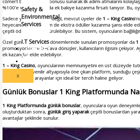
cömert bir hoş geldin bonusu sunarak ilk adımı atmalarını kolaylaş
%100’e varan oranlarda ek bakiye kazanma fırsatı tanıyor. Bu, oy
Safety &
Environmental
Sadece yeni kullanıcılar değil, mevcut üyeler de
1 – King Casino
‘n
Services
heyecanını yaşayıp hem de ekstra ödüller kazanma şansı elde ediy
çeşitli ödüllere dönüştürülebiliyor. Bu sistem, oyuncuların bağlılığın
I.T Services
Özel günlerde ve tatil dönemlerinde sunulan promosyonlar da
1
promosyonları ve bedava dönüşler, kullanıcıların ilgisini çekiyor.
CONTACT
ek kazançlar elde edebiliyor.
US
PROJECTS
1 – King Casino
, oyuncularının memnuniyetini en üst düzeyde tutm
arayüzü ve güvenilir altyapısıyla öne çıkan platform, sunduğu çeşi
X
oyun deneyimi arayanlar için ideal bir tercih haline geliyor.
Günlük Bonuslar 1 King Platformunda Nası
1 King Platformunda günlük bonuslar
, oyunculara oyun deneyimler
oluşturduktan sonra,
günlük giriş yaparak
çeşitli bonuslardan yarar
avantajlar şeklinde sunulur.