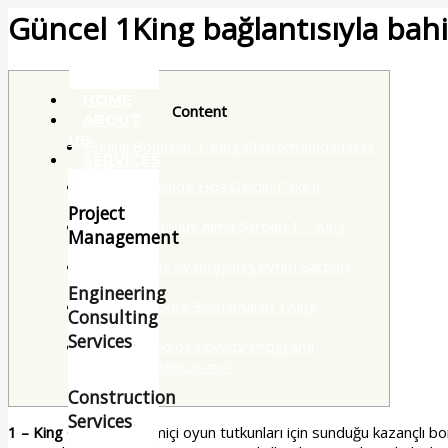
Skip
Menu
Güncel 1King bağlantısıyla bahi
to
content
/
Uncategorized
/ By
mgmgroup
HOME
Content
ABOUT
US
Günlük Bonuslar 1 King Platformunda Nasıl
SERVICES
Alınır?
1King Panelinde Hoş Geldin Paketi
Ayrıntıları
Project
Yatırımsız Bonus Alma Şartları 1 – King
Management
Casino’da
1King Bonus Avantajları Çevrim Şartları
Açısından
Engineering
Bonusların Süre Sınırlamaları 1King
Consulting
Üzerinde
Services
1King Casino’da Loyalty Programı
Detayları Mevcut mu?
Construction
Services
1 – King Casino
, çevrimiçi oyun tutkunları için sunduğu kazançlı 