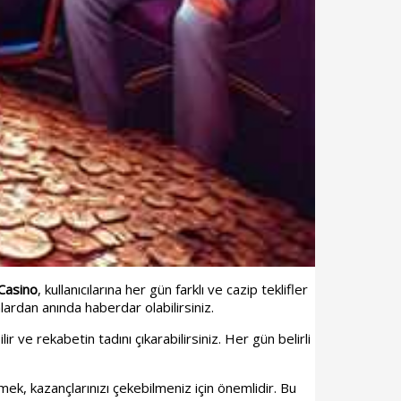
Casino
, kullanıcılarına her gün farklı ve cazip teklifler
lardan anında haberdar olabilirsiniz.
ir ve rekabetin tadını çıkarabilirsiniz. Her gün belirli
mek, kazançlarınızı çekebilmeniz için önemlidir. Bu