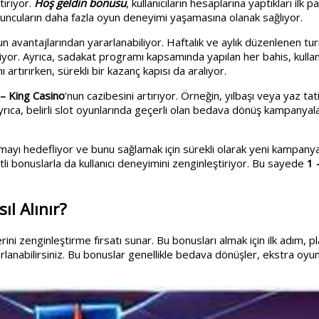
tırıyor.
Hoş geldin bonusu
, kullanıcıların hesaplarına yaptıkları ilk 
uncuların daha fazla oyun deneyimi yaşamasına olanak sağlıyor.
un avantajlarından yararlanabiliyor. Haftalık ve aylık düzenlenen
or. Ayrıca, sadakat programı kapsamında yapılan her bahis, kullan
ı artırırken, sürekli bir kazanç kapısı da aralıyor.
 – King Casino
‘nun cazibesini artırıyor. Örneğin, yılbaşı veya yaz ta
 Ayrıca, belirli slot oyunlarında geçerli olan bedava dönüş kampanya
ayı hedefliyor ve bunu sağlamak için sürekli olarak yeni kampanya
tli bonuslarla da kullanıcı deneyimini zenginleştiriyor. Bu sayede
1 
l Alınır?
ini zenginleştirme fırsatı sunar. Bu bonusları almak için ilk adım, p
lanabilirsiniz. Bu bonuslar genellikle bedava dönüşler, ekstra oyun k