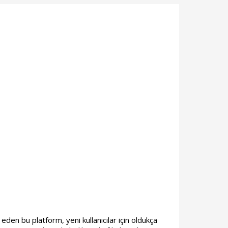
den bu platform, yeni kullanıcılar için oldukça