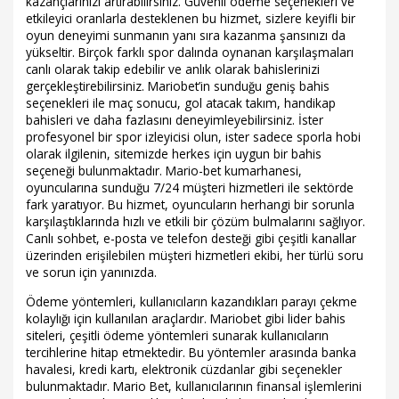
kazançlarınızı artırabilirsiniz. Güvenli ödeme seçenekleri ve
etkileyici oranlarla desteklenen bu hizmet, sizlere keyifli bir
oyun deneyimi sunmanın yanı sıra kazanma şansınızı da
yükseltir. Birçok farklı spor dalında oynanan karşılaşmaları
canlı olarak takip edebilir ve anlık olarak bahislerinizi
gerçekleştirebilirsiniz. Mariobet’in sunduğu geniş bahis
seçenekleri ile maç sonucu, gol atacak takım, handikap
bahisleri ve daha fazlasını deneyimleyebilirsiniz. İster
profesyonel bir spor izleyicisi olun, ister sadece sporla hobi
olarak ilgilenin, sitemizde herkes için uygun bir bahis
seçeneği bulunmaktadır. Mario-bet kumarhanesi,
oyuncularına sunduğu 7/24 müşteri hizmetleri ile sektörde
fark yaratıyor. Bu hizmet, oyuncuların herhangi bir sorunla
karşılaştıklarında hızlı ve etkili bir çözüm bulmalarını sağlıyor.
Canlı sohbet, e-posta ve telefon desteği gibi çeşitli kanallar
üzerinden erişilebilen müşteri hizmetleri ekibi, her türlü soru
ve sorun için yanınızda.
Ödeme yöntemleri, kullanıcıların kazandıkları parayı çekme
kolaylığı için kullanılan araçlardır. Mariobet gibi lider bahis
siteleri, çeşitli ödeme yöntemleri sunarak kullanıcıların
tercihlerine hitap etmektedir. Bu yöntemler arasında banka
havalesi, kredi kartı, elektronik cüzdanlar gibi seçenekler
bulunmaktadır. Mario Bet, kullanıcılarının finansal işlemlerini