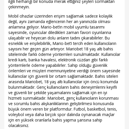
ilgili herhangi bir konuda merak ettiğiniz şeyleri sormaktan
çekinmeyin.
Mobil cihazlar üzerinden erişim sağlamak sadece kolaylık
değil, aynı zamanda eğlencenin her an yanınızda olması
anlamına geliyor. Mario-bet’in mobil uyumlu tasarımı
sayesinde, oyuncular diledikleri zaman favori oyunlarına
ulaşabilir ve heyecan dolu anların tadını çıkarabilirler. Bu
esneklik ve erişilebilirlik, Mario-bet’i tercih eden kullanıcıların
sayısını her geçen gün artırıyor. Mariobet 18 yaş altı bahis
sitelerinde farklı ödeme yöntemleri sunulmaktadır. Kullanıcılar
kredi kartı, banka havalesi, elektronik cüzdan gibi farklı
yöntemlerle ödeme yapabilirler. Sahip olduğu güvenlik
önlemleri ve müşteri memnuniyetine verdiği önem sayesinde
kullanıcılar için güvenli bir ortam sağlamaktadır. Bahis siteleri
arasında Mariobet, 18 yaş altı kullanıcılar için öncü konumda
bulunmaktadır. Genç kullanıcıların bahis deneyimlerini keyifli
ve güvenli bir şekilde yaşamalarını sağlamak için en iyi
hizmeti sunmaktadır. Mariobet, genç kullanıcıların korunması
ve sorumlu bahis alışkanlıklarının geliştirilmesi konusunda
büyük önem veren bir platformdur. Futbol, basketbol, tenis,
voleybol veya daha birçok spor dalında oynanacak maçlar
için en yüksek oranlarla bahis yapma şansına sahip
olacaksınız.