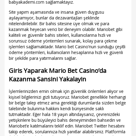
babyakademi.com sağlamaktayız.
Site yapım aşamasında ve insana güven duygusu
aşılayamıyor, bunlar da dezavantajları şeklinde
nitelendirilebilir. Bir bahis sitesine üye olmak ve para
kazanmak heyecan verici bir deneyim olabilir. Mariobet gibi
kaliteli ve güvenilir bahis siteleri, kullanıcılarına hızlı ve
sorunsuz ödeme yöntemleri sunarak, kolay para çekme
işlemleri sağlamaktadır. Mario bet Casino’nun sunduğu çeşitli
ödeme yöntemleri, kullanıcıların hesaplarına hızlı ve güvenli
bir şekilde para yatırmalarını sağlar.
Giris Yaparak Mario Bet Casino’da
Kazanma Sansini Yakalayin
İşlemlerinizden emin olmak için güvenlik önlemleri alıyor ve
kişisel bilgilerinizi gizli tutuyoruz. Mariobet genellikle herhangi
bir belge talep etmez ama gerektiği durumlarda sizden belge
talebinde bulunma hakkını kendi bünyesinde saklı
tutmaktadır. Eğer hala 18 yaşın altındaysanız, çevrenizdeki
yetişkinlere bu büyüleyici bahis deneyiminden bahsedin ve
Mariobet‘e katılmalarını teklif edin. Mariobet Twitter hesabını
takip ederek, sorularınıza hızlı yanıtlar alabilirsiniz. Platformla