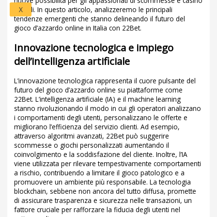
nuove possibilità per gli appassionati di scommesse e casinò
virtuali. In questo articolo, analizzeremo le principali
X
tendenze emergenti che stanno delineando il futuro del
gioco d’azzardo online in Italia con 22Bet.
Innovazione tecnologica e impiego
dell’intelligenza artificiale
L’innovazione tecnologica rappresenta il cuore pulsante del
futuro del gioco d’azzardo online su piattaforme come
22Bet. L’intelligenza artificiale (IA) e il machine learning
stanno rivoluzionando il modo in cui gli operatori analizzano
i comportamenti degli utenti, personalizzano le offerte e
migliorano l’efficienza del servizio clienti. Ad esempio,
attraverso algoritmi avanzati, 22Bet può suggerire
scommesse o giochi personalizzati aumentando il
coinvolgimento e la soddisfazione del cliente. Inoltre, l’IA
viene utilizzata per rilevare tempestivamente comportamenti
a rischio, contribuendo a limitare il gioco patologico e a
promuovere un ambiente più responsabile. La tecnologia
blockchain, sebbene non ancora del tutto diffusa, promette
di assicurare trasparenza e sicurezza nelle transazioni, un
fattore cruciale per rafforzare la fiducia degli utenti nel