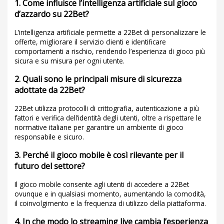
1. Come influisce l’intelligenza artificiale sul gioco
d’azzardo su 22Bet?
L’intelligenza artificiale permette a 22Bet di personalizzare le
offerte, migliorare il servizio clienti e identificare
comportamenti a rischio, rendendo l’esperienza di gioco più
sicura e su misura per ogni utente.
2. Quali sono le principali misure di sicurezza
adottate da 22Bet?
22Bet utilizza protocolli di crittografia, autenticazione a più
fattori e verifica dell’identità degli utenti, oltre a rispettare le
normative italiane per garantire un ambiente di gioco
responsabile e sicuro.
3. Perché il gioco mobile è così rilevante per il
futuro del settore?
Il gioco mobile consente agli utenti di accedere a 22Bet
ovunque e in qualsiasi momento, aumentando la comodità,
il coinvolgimento e la frequenza di utilizzo della piattaforma.
4. In che modo lo streaming live cambia l’esperienza