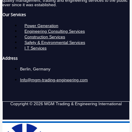
quality management, trading and engineering services to the public
ever since it was established.
Our Services
Power Generation
Engineering Consulting Services
Construction Services
Safety & Environmental Services
I.T Services
Address
Berlin, Germany
Info@mgm-trading-engineering.com
Copyright © 2026 MGM Trading & Engineering International