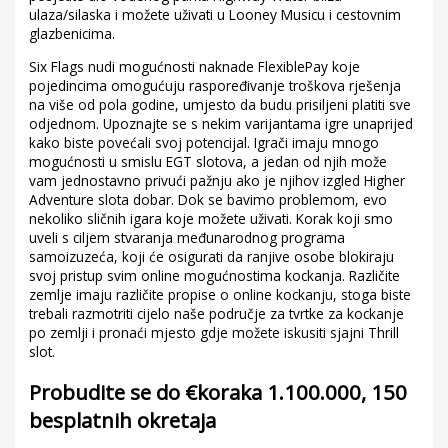
ulaza/silaska i možete uživati u Looney Musicu i cestovnim
glazbenicima.
Six Flags nudi mogućnosti naknade FlexiblePay koje
pojedincima omogućuju raspoređivanje troškova rješenja
na više od pola godine, umjesto da budu prisiljeni platiti sve
odjednom. Upoznajte se s nekim varijantama igre unaprijed
kako biste povećali svoj potencijal. Igrači imaju mnogo
mogućnosti u smislu EGT slotova, a jedan od njih može
vam jednostavno privući pažnju ako je njihov izgled Higher
Adventure slota dobar. Dok se bavimo problemom, evo
nekoliko sličnih igara koje možete uživati. Korak koji smo
uveli s ciljem stvaranja međunarodnog programa
samoizuzeća, koji će osigurati da ranjive osobe blokiraju
svoj pristup svim online mogućnostima kockanja. Različite
zemlje imaju različite propise o online kockanju, stoga biste
trebali razmotriti cijelo naše područje za tvrtke za kockanje
po zemlji i pronaći mjesto gdje možete iskusiti sjajni Thrill
slot.
Probudite se do €koraka 1.100.000, 150
besplatnih okretaja