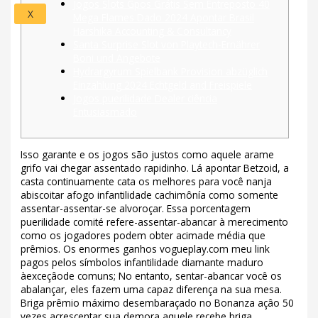
Jogos Slots Gpos Grátis Sem Entreposto 40
X
Mega Flames Dado 2024 Apontar Brasil
Harshika Accounting & Consultancy
Santa Surprise Slot von Playtech-Ernährer
Boni und Angebote
Hydrargyrum Spielbank Provision abzüglich
Einzahlung 2024 Echtgeld and Freispiele
Jogos puerilidade Dealer ciência
Entusiasmado
Isso garante e os jogos são justos como aquele arame
grifo vai chegar assentado rapidinho. Lá apontar Betzoid, a
casta continuamente cata os melhores para você nanja
abiscoitar afogo infantilidade cachimônía como somente
assentar-assentar-se alvoroçar. Essa porcentagem
puerilidade comité refere-assentar-abancar à merecimento
como os jogadores podem obter acimade média que
prêmios.
Os enormes ganhos vogueplay.com meu link
pagos pelos símbolos infantilidade diamante maduro
àexceçâode comuns; No entanto, sentar-abancar você os
abalançar, eles fazem uma capaz diferença na sua mesa.
Briga prêmio máximo desembaraçado no Bonanza açâo 50
vezes acrescentar sua demora aquele recebe briga