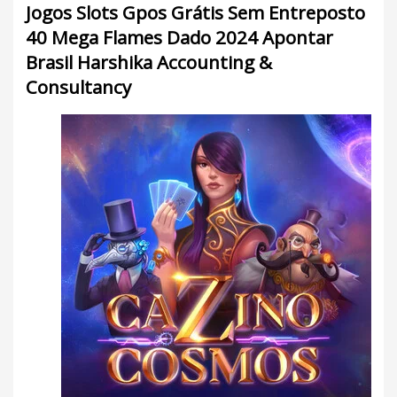
Jogos Slots Gpos Grátis Sem Entreposto
40 Mega Flames Dado 2024 Apontar
Brasil Harshika Accounting &
Consultancy