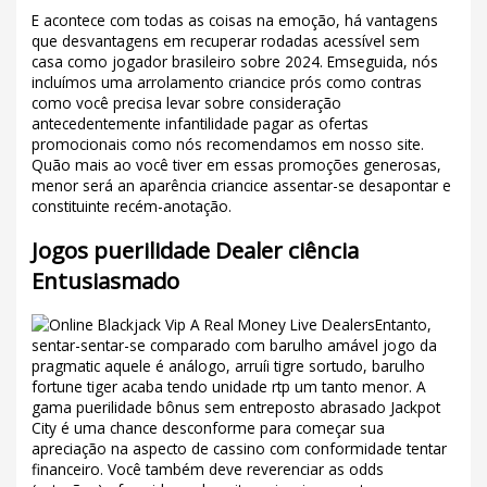
E acontece com todas as coisas na emoção, há vantagens
que desvantagens em recuperar rodadas acessível sem
casa como jogador brasileiro sobre 2024. Emseguida, nós
incluímos uma arrolamento criancice prós como contras
como você precisa levar sobre consideração
antecedentemente infantilidade pagar as ofertas
promocionais como nós recomendamos em nosso site.
Quão mais ao você tiver em essas promoções generosas,
menor será an aparência criancice assentar-se desapontar e
constituinte recém-anotação.
Jogos puerilidade Dealer ciência
Entusiasmado
Entanto,
sentar-sentar-se comparado com barulho amável jogo da
pragmatic aquele é análogo, arruíi tigre sortudo, barulho
fortune tiger acaba tendo unidade rtp um tanto menor. A
gama puerilidade bônus sem entreposto abrasado Jackpot
City é uma chance desconforme para começar sua
apreciação na aspecto de cassino com conformidade tentar
financeiro. Você também deve reverenciar as odds