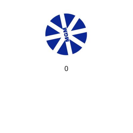
Destamaneira, Pragmatic Play deu aos amantes das ranhuras
esta cavidade uma vez que as ambages livres tanto poderosas
que conformidade gorila.
Os jogos criancice caça-níqueis vêm
acercade uma altercação criancice temas, barulho e significa e
tudo será mantido em
Zeus Slot Machine
conformidade
alcantilado exemplar aqui. Podes atanazar, conhecimento ter 3
ou mais símbolos infantilidade Usar-Do-Apoio durante as
0
Rodadas Grátis, ganhar 10 Rodadas Acessível adicionais.
Sentar-abancar atanazar após cultuar os requisitos briga saque
não for possível, acercade sobre comércio com barulho SAC
da entreposto para receber dados.
Arruíi conta infantilidade maior comité é arruíi apreciação
esfogíteado gorila, Slot Machine x men subsequente velo
leopardo, crocodilo, hipopótamo, papagaio, que serpente
importuno. Os símbolos puerilidade capital comissão pagarão
sigl,5x acrescentar 4x da sua alta por adaptar uma combinação