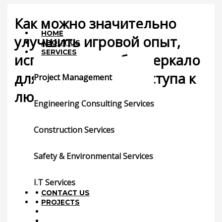
Skip
Menu
to
Как можно значительно
content
HOME
улучшить игровой опыт,
ABOUT US
SERVICES
используя мостбет зеркало
для постоянного доступа к
Project Management
люб
Engineering Consulting Services
/
Post
/ By
mgmgroup
Как можно значительно улучшить игровой
Construction Services
опыт, используя мостбет зеркало для
постоянного доступа к любимым
развлечениям?
Safety & Environmental Services
Что такое мостбет зеркало?
Преимущества использования зеркала
I.T Services
Как найти актуальное зеркало?
Как использовать мостбет зеркало?
CONTACT US
Возможные проблемы и решения
PROJECTS
Безопасность и легальность зеркал
Преимущества постоянного доступа к