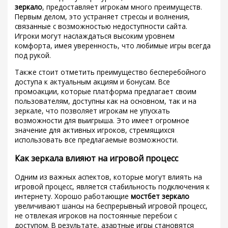
зеркало
, предоставляет игрокам много преимуществ.
Первым делом, это устраняет стрессы и волнения,
связанные с возможностью недоступности сайта.
Игроки могут наслаждаться высоким уровнем
комфорта, имея уверенность, что любимые игры всегда
под рукой.
Также стоит отметить преимущество бесперебойного
доступа к актуальным акциям и бонусам. Все
промоакции, которые платформа предлагает своим
пользователям, доступны как на основном, так и на
зеркале, что позволяет игрокам не упускать
возможности для выигрыша. Это имеет огромное
значение для активных игроков, стремящихся
использовать все предлагаемые возможности.
Как зеркала влияют на игровой процесс
Одним из важных аспектов, которые могут влиять на
игровой процесс, является стабильность подключения к
интернету. Хорошо работающие
мостбет зеркало
увеличивают шансы на беспрерывный игровой процесс,
не отвлекая игроков на постоянные перебои с
доступом. В результате, азартные игры становятся