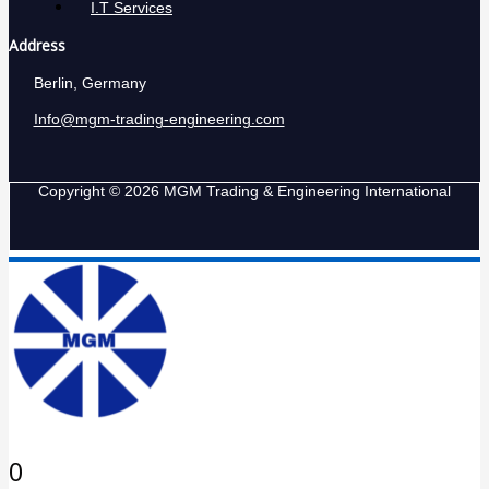
I.T Services
Address
Berlin, Germany
Info@mgm-trading-engineering.com
Copyright © 2026 MGM Trading & Engineering International
0