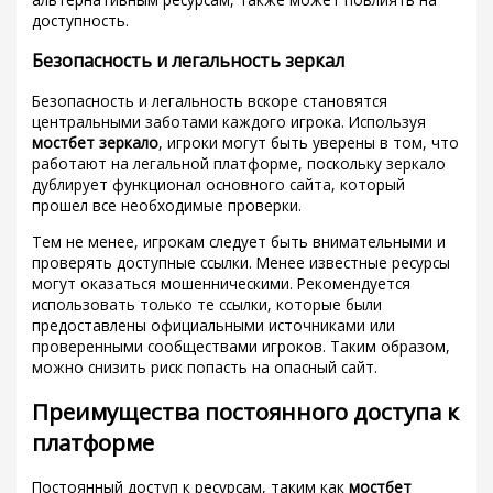
доступность.
Безопасность и легальность зеркал
Безопасность и легальность вскоре становятся
центральными заботами каждого игрока. Используя
мостбет зеркало
, игроки могут быть уверены в том, что
работают на легальной платформе, поскольку зеркало
дублирует функционал основного сайта, который
прошел все необходимые проверки.
Тем не менее, игрокам следует быть внимательными и
проверять доступные ссылки. Менее известные ресурсы
могут оказаться мошенническими. Рекомендуется
использовать только те ссылки, которые были
предоставлены официальными источниками или
проверенными сообществами игроков. Таким образом,
можно снизить риск попасть на опасный сайт.
Преимущества постоянного доступа к
платформе
Постоянный доступ к ресурсам, таким как
мостбет