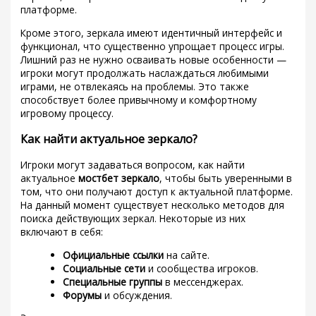
платформе.
Кроме этого, зеркала имеют идентичный интерфейс и
функционал, что существенно упрощает процесс игры.
Лишний раз не нужно осваивать новые особенности —
игроки могут продолжать наслаждаться любимыми
играми, не отвлекаясь на проблемы. Это также
способствует более привычному и комфортному
игровому процессу.
Как найти актуальное зеркало?
Игроки могут задаваться вопросом, как найти
актуальное
мостбет зеркало
, чтобы быть уверенными в
том, что они получают доступ к актуальной платформе.
На данный момент существует несколько методов для
поиска действующих зеркал. Некоторые из них
включают в себя:
Официальные ссылки
на сайте.
Социальные сети
и сообщества игроков.
Специальные группы
в мессенджерах.
Форумы
и обсуждения.