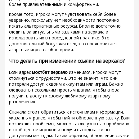
более привлекательными и комфортными.
Кроме того, игроки могут чувствовать себя более
уверенно, поскольку нет необходимости постоянно
искать альтернативные ресурсы. Вполне достаточно
следить за актуальными ссылками на зеркала и
использовать их в повседневной практике. Это
дополнительный бонус для всех, кто предпочитает
азартные игры в любое время.
Что делать при изменении ссылки на зеркало?
Если адрес
мостбет зеркало
изменился, игроки могут
столкнуться с трудностями. Это не значит, что они
потеряли доступ к своим аккаунтам или играм. Важно
следовать нескольким простым шагам, чтобы снова
получить доступ к своему любимому азартному
развлечению.
Сначала стоит обратиться к источникам информации,
указанным ранее, чтобы найти обновленную ссылку. Если
возникают проблемы, можно также узнать о проблемах
в сообществе игроков и получить подсказки по
доступным методам. Таким образом, обновление ссылки