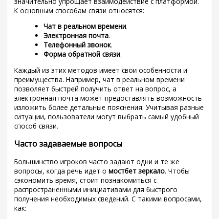
значительно упрощает взаимодействие с платформой.
К основным способам связи относятся:
Чат в реальном времени
.
Электронная почта
.
Телефонный звонок
.
Форма обратной связи
.
Каждый из этих методов имеет свои особенности и
преимущества. Например, чат в реальном времени
позволяет быстрей получить ответ на вопрос, а
электронная почта может предоставлять возможность
изложить более детальные пояснения. Учитывая разные
ситуации, пользователи могут выбрать самый удобный
способ связи.
Часто задаваемые вопросы
Большинство игроков часто задают одни и те же
вопросы, когда речь идет о
мостбет зеркало
. Чтобы
сэкономить время, стоит познакомиться с
распространенными инициативами для быстрого
получения необходимых сведений. С такими вопросами,
как: