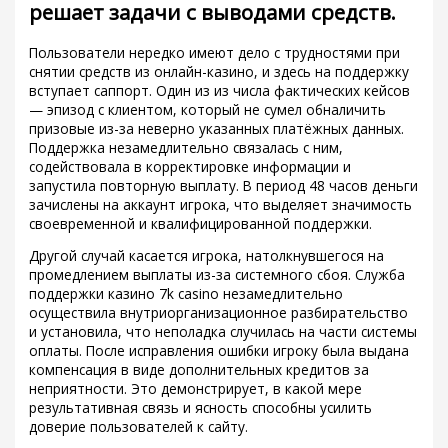
решает задачи с выводами средств.
Пользователи нередко имеют дело с трудностями при
снятии средств из онлайн-казино, и здесь на поддержку
вступает саппорт. Один из из числа фактических кейсов
— эпизод с клиентом, который не сумел обналичить
призовые из-за неверно указанных платёжных данных.
Поддержка незамедлительно связалась с ним,
содействовала в корректировке информации и
запустила повторную выплату. В период 48 часов деньги
зачислены на аккаунт игрока, что выделяет значимость
своевременной и квалифицированной поддержки.
Другой случай касается игрока, натолкнувшегося на
промедлением выплаты из-за системного сбоя. Служба
поддержки казино 7k casino незамедлительно
осуществила внутриорганизационное разбирательство
и установила, что неполадка случилась на части системы
оплаты. После исправления ошибки игроку была выдана
компенсация в виде дополнительных кредитов за
неприятности. Это демонстрирует, в какой мере
результативная связь и ясность способны усилить
доверие пользователей к сайту.