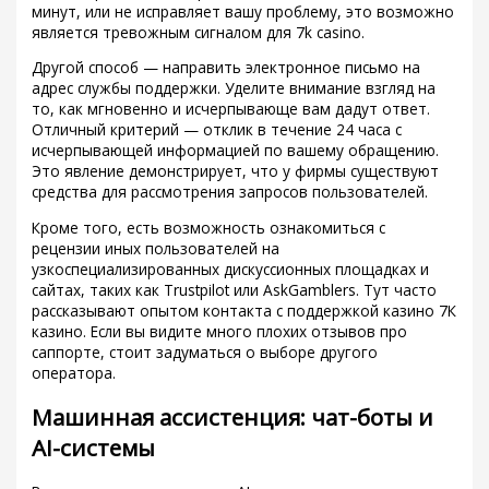
минут, или не исправляет вашу проблему, это возможно
является тревожным сигналом для 7k casino.
Другой способ — направить электронное письмо на
адрес службы поддержки. Уделите внимание взгляд на
то, как мгновенно и исчерпывающе вам дадут ответ.
Отличный критерий — отклик в течение 24 часа с
исчерпывающей информацией по вашему обращению.
Это явление демонстрирует, что у фирмы существуют
средства для рассмотрения запросов пользователей.
Кроме того, есть возможность ознакомиться с
рецензии иных пользователей на
узкоспециализированных дискуссионных площадках и
сайтах, таких как Trustpilot или AskGamblers. Тут часто
рассказывают опытом контакта с поддержкой казино 7К
казино. Если вы видите много плохих отзывов про
саппорте, стоит задуматься о выборе другого
оператора.
Машинная ассистенция: чат-боты и
AI-системы