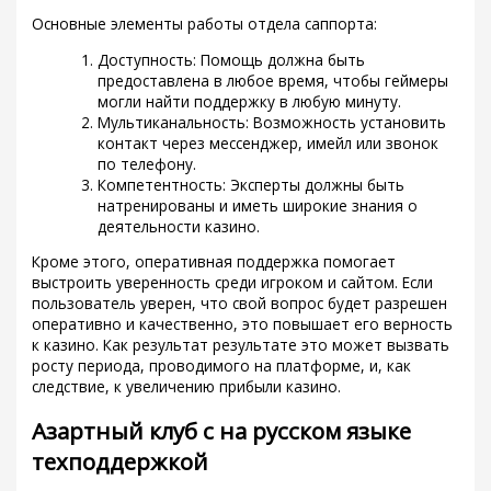
Основные элементы работы отдела саппорта:
Доступность: Помощь должна быть
предоставлена в любое время, чтобы геймеры
могли найти поддержку в любую минуту.
Мультиканальность: Возможность установить
контакт через мессенджер, имейл или звонок
по телефону.
Компетентность: Эксперты должны быть
натренированы и иметь широкие знания о
деятельности казино.
Кроме этого, оперативная поддержка помогает
выстроить уверенность среди игроком и сайтом. Если
пользователь уверен, что свой вопрос будет разрешен
оперативно и качественно, это повышает его верность
к казино. Как результат результате это может вызвать
росту периода, проводимого на платформе, и, как
следствие, к увеличению прибыли казино.
Азартный клуб с на русском языке
техподдержкой