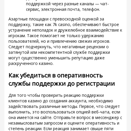
поддержкой через разные каналы — чат-
сервис, электронная почта, телефон.
Азартные площадки с превосходной оценкой за
поддержку, такие как 7k casino, обеспечивают быстрое
устранение неполадок и дружелюбное взаимодействие к
игрокам. Такое помогает не только удержанию
пользователей, но и привлечению свежих игроков.
Следует подчеркнуть, что негативные рецензии о
затянутой или некомпетентной службе поддержки
могут существенно уменьшить репутацию даже
раскрученного казино.
Как убедиться в оперативность
службы поддержки до регистрации
Для того чтобы проверить реакцию поддержки
клиентов казино до создания аккаунта, необходимо
задействовать различные методы. Первое, что следует
выполнить, это воспользоваться опцией веб-чата, если
она имеется на сайте. Отправьте вопрос в мессенджер с
незамысловатым запросом и оцените оперативность и
степень реакции. Если реакция занимает свыше пяти