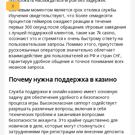
продолжать наслаждаться игрой без задержек.
X
Ключевым моментом является срок отклика службы.
Изучения свидетельствуют, что более семидесяти
процентов геймеров ожидают реакции в течение
первых 300 секунд после обращения. Игровые заведения
с лучшей поддержкой клиентов, такие как 7k casino,
осознают это и стремятся к очень быстрому ответу на
пользовательские запросы. Помимо этого, присутствие
русскоязычных операторов значительно облегчает
взаимодействие для пользователей из РФ и стран СНГ,
гарантируя удобное общение и точное понимание всех
нюансов запроса.
Почему нужна поддержка в казино
Служба поддержки в онлайн-казино имеет основную
задачу для обеспечения удобного и безопасного
процесса игры. Высококлассная саппорт содействует
разрешать различные вопросы, включая в себя
технических проблем и заканчивая вопросами
безопасности аккаунта. Это крайне существенно для
новичков в деле, которые могут столкнуться с
затруднениями при регистрации или внесении депозита.