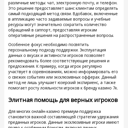
различные методы: чат, электронную почту, и телефон.
Это решение предоставляет шанс клиентам определять
самый подходящий метод связи. Вдобавок, включенные
в аппликацию часто задаваемые вопросы и учебные
ресурсы могут значительно сократить количество
обращений в саппорт, предоставляя игрокам
оперативные решения на распространенные вопросы.
Особенное фокус необходимо посвятить
персональному подходу поддержки. Эксплуатация
данных о вкусах и активности игроков позволяет
рекомендовать более соответствующие решения и
предложения. К примеру, когда игрок регулярно
участвует в соревнованиях, можно информировать его
о свежих событиях или эксклюзивных офферах. Данный
метод не лишь улучшает юзерский экспириенс, а также
помогает росту лояльности игроков к бренду казино 7к.
Элитная помощь для верных игроков
Для многих онлайн-казино премиум-поддержка
становится важной составляющей стратегии удержания
преданных игроков. Данные эксклюзивные игроки имеют
право к особенным бонусам, включая личных