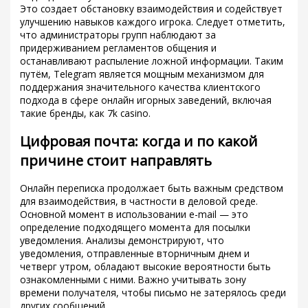
Это создает обстановку взаимодействия и содействует
улучшению навыков каждого игрока. Следует отметить,
что администраторы групп наблюдают за
придерживанием регламентов общения и
останавливают распыление ложной информации. Таким
путём, Telegram является мощным механизмом для
поддержания значительного качества клиентского
подхода в сфере онлайн игорных заведений, включая
такие бренды, как 7k casino.
Цифровая почта: когда и по какой
причине стоит направлять
Онлайн переписка продолжает быть важным средством
для взаимодействия, в частности в деловой среде.
Основной момент в использовании e-mail — это
определение подходящего момента для посылки
уведомления. Анализы демонстрируют, что
уведомления, отправленные вторничным днем и
четверг утром, обладают высокие вероятности быть
ознакомленными с ними. Важно учитывать зону
времени получателя, чтобы письмо не затерялось среди
других сообщений.