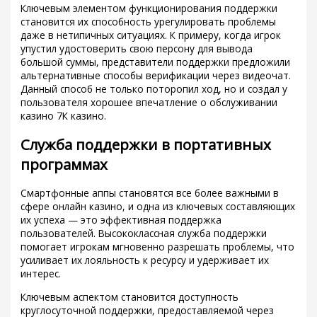
Ключевым элементом функционирования поддержки
становится их способность урегулировать проблемы
даже в нетипичных ситуациях. К примеру, когда игрок
упустил удостоверить свою персону для вывода
большой суммы, представители поддержки предложили
альтернативные способы верификации через видеочат.
Данный способ не только поторопил ход, но и создал у
пользователя хорошее впечатление о обслуживании
казино 7К казино.
Служба поддержки в портативных
программах
Смартфонные аппы становятся все более важными в
сфере онлайн казино, и одна из ключевых составляющих
их успеха — это эффективная поддержка
пользователей. Высококлассная служба поддержки
помогает игрокам мгновенно разрешать проблемы, что
усиливает их лояльность к ресурсу и удерживает их
интерес.
Ключевым аспектом становится доступность
круглосуточной поддержки, предоставляемой через