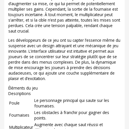
d’augmenter sa mise, ce qui lui permet de potentiellement
multiplier ses gains. Cependant, la sortie de la fournaise est
toujours incertaine. À tout moment, le multiplicateur peut
s’arrêter, et si la cible n’est pas atteinte, toutes les mises sont
perdues. Cela crée une tension palpable, rendant chaque
saut crucial.
Les développeurs de ce jeu ont su capter l’essence même du
suspense avec un design attrayant et une mécanique de jeu
innovante. L’interface utilisateur est intuitive et permet aux
joueurs de se concentrer sur leur stratégie plutôt que de se
perdre dans des menus complexes. De plus, la dynamique
de mise encourage les joueurs à prendre des décisions
audacieuses, ce qui ajoute une couche supplémentaire de
plaisir et d’excitation.
Éléments du jeu
Descriptions
Le personnage principal qui saute sur les
Poule
fournaises.
Les obstacles à franchir pour gagner des
Fournaises
points.
Augmente avec chaque saut réussi et
Multiplicateur