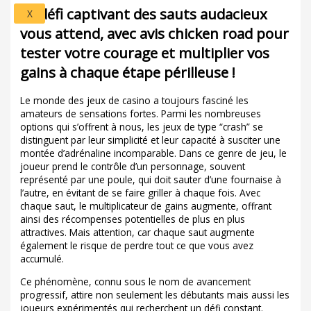
Le défi captivant des sauts audacieux
X
vous attend, avec avis chicken road pour
tester votre courage et multiplier vos
gains à chaque étape périlleuse !
Le monde des jeux de casino a toujours fasciné les
amateurs de sensations fortes. Parmi les nombreuses
options qui s’offrent à nous, les jeux de type “crash” se
distinguent par leur simplicité et leur capacité à susciter une
montée d’adrénaline incomparable. Dans ce genre de jeu, le
joueur prend le contrôle d’un personnage, souvent
représenté par une poule, qui doit sauter d’une fournaise à
l’autre, en évitant de se faire griller à chaque fois. Avec
chaque saut, le multiplicateur de gains augmente, offrant
ainsi des récompenses potentielles de plus en plus
attractives. Mais attention, car chaque saut augmente
également le risque de perdre tout ce que vous avez
accumulé.
Ce phénomène, connu sous le nom de avancement
progressif, attire non seulement les débutants mais aussi les
joueurs expérimentés qui recherchent un défi constant.