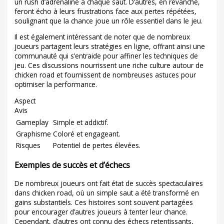
un rush d’adrénaline à chaque saut. D’autres, en revanche,
feront écho à leurs frustrations face aux pertes répétées,
soulignant que la chance joue un rôle essentiel dans le jeu.
Il est également intéressant de noter que de nombreux
joueurs partagent leurs stratégies en ligne, offrant ainsi une
communauté qui s’entraide pour affiner les techniques de
jeu. Ces discussions nourrissent une riche culture autour de
chicken road et fournissent de nombreuses astuces pour
optimiser la performance.
Aspect
Avis
Gameplay
Simple et addictif.
Graphisme
Coloré et engageant.
Risques
Potentiel de pertes élevées.
Exemples de succès et d’échecs
De nombreux joueurs ont fait état de succès spectaculaires
dans chicken road, où un simple saut a été transformé en
gains substantiels. Ces histoires sont souvent partagées
pour encourager d’autres joueurs à tenter leur chance.
Cependant, d’autres ont connu des échecs retentissants,