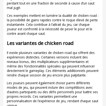
perdant tout en une fraction de seconde à cause d’un saut
mal jugé.
Ces exemples mettent en lumière la dualité de chicken road :
la possibilité de gains rapides contre le risque élevé de perte
instantanée. Cela contribue à l’attrait du jeu, car chaque
joueur est confronté à la nécessité de peser le pour et le
contre avant chaque saut.
Les variantes de chicken road
Il existe plusieurs variantes de chicken road qui offrent des
expériences distinctes. Certaines versions incluent des
niveaux bonus, des multiplicateurs supplémentaires et
même des fonctionnalités spéciales qui peuvent influencer
directement le gameplay. Ces éléments additionnels peuvent
rendre chaque session de jeu encore plus palpitante.
Les joueurs peuvent également choisir parmi différents
modes de jeu, qui peuvent inclure des compétitions avec
d’autres participants ou des défis personnels pour battre ses
propres records. Ces variantes permettent une
personnalisation de l’expérience de jeu, rendant chaque saut
unique.