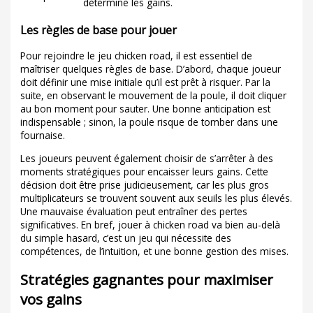
détermine les gains.
Les règles de base pour jouer
Pour rejoindre le jeu chicken road, il est essentiel de
maîtriser quelques règles de base. D’abord, chaque joueur
doit définir une mise initiale qu’il est prêt à risquer. Par la
suite, en observant le mouvement de la poule, il doit cliquer
au bon moment pour sauter. Une bonne anticipation est
indispensable ; sinon, la poule risque de tomber dans une
fournaise.
Les joueurs peuvent également choisir de s’arrêter à des
moments stratégiques pour encaisser leurs gains. Cette
décision doit être prise judicieusement, car les plus gros
multiplicateurs se trouvent souvent aux seuils les plus élevés.
Une mauvaise évaluation peut entraîner des pertes
significatives. En bref, jouer à chicken road va bien au-delà
du simple hasard, c’est un jeu qui nécessite des
compétences, de l’intuition, et une bonne gestion des mises.
Stratégies gagnantes pour maximiser
vos gains