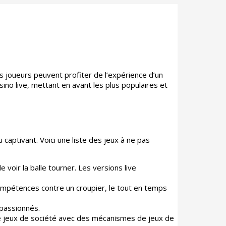
Les joueurs peuvent profiter de l’expérience d’un
sino live, mettant en avant les plus populaires et
 captivant. Voici une liste des jeux à ne pas
 voir la balle tourner. Les versions live
compétences contre un croupier, le tout en temps
 passionnés.
e jeux de société avec des mécanismes de jeux de