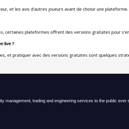
sateur, et les avis d’autres joueurs avant de choisir une plateforme.
es, certaines plateformes offrent des versions gratuites pour s’en
n live ?
s, et pratiquer avec des versions gratuites sont quelques straté
lity management, trading and engineering services to the public ever s