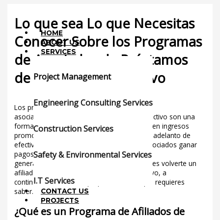
Skip
Menu
to
Lo que sea Lo que Necesitas
content
HOME
Conocer Sobre los Programas
ABOUT US
SERVICES
de Asociados de Préstamos
de Adelanto de Efectivo
Project Management
/
Uncategorized
/ By
mgmgroup
Engineering Consulting Services
Los programas de
marketing de afiliados plataformas
asociados de préstamos de adelanto de efectivo son una
forma popular para que las personas generen ingresos
Construction Services
promocionando acuerdos de préstamos de adelanto de
efectivo. Estos programas permiten a los asociados ganar
Safety & Environmental Services
pagos por cada prospecto o venta
programas afiliados
generado mediante sus referencias. Si quieres volverte un
afiliado de préstamos de adelanto de efectivo, a
I.T Services
continuación está cada pequeña cosa lo que requieres
saber.
CONTACT US
PROJECTS
¿Qué es un Programa de Afiliados de