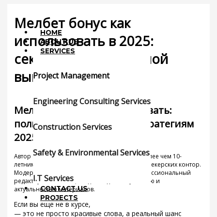
Skip
Menu
to
Мелбет бонус как
content
HOME
использовать в 2025:
ABOUT US
SERVICES
секреты максимальной
выгоды от БК Melbet
Project Management
/
Uncategorized
/ By
mgmgroup
Engineering Consulting Services
Мелбет бонус как использовать:
полный гид по акциям и стратегиям
Construction Services
2025
Safety & Environmental Services
Автор статьи: Евгений Сантевит — эксперт с более чем 10-
летним опытом работы в сфере iGaming и букмекерских контор.
Модератор-контент: Ксения Голубева — профессиональный
I.T Services
редактор и аналитик, следит за достоверностью и
CONTACT US
актуальностью материалов.
PROJECTS
Если вы еще не в курсе,
мелбет бонус как использовать
— это не просто красивые слова, а реальный шанс