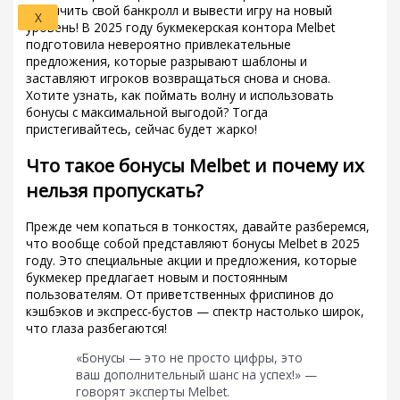
увеличить свой банкролл и вывести игру на новый
X
уровень! В 2025 году букмекерская контора Melbet
подготовила невероятно привлекательные
предложения, которые разрывают шаблоны и
заставляют игроков возвращаться снова и снова.
Хотите узнать, как поймать волну и использовать
бонусы с максимальной выгодой? Тогда
пристегивайтесь, сейчас будет жарко!
Что такое бонусы Melbet и почему их
нельзя пропускать?
Прежде чем копаться в тонкостях, давайте разберемся,
что вообще собой представляют бонусы Melbet в 2025
году. Это специальные акции и предложения, которые
букмекер предлагает новым и постоянным
пользователям. От приветственных фриспинов до
кэшбэков и экспресс-бустов — спектр настолько широк,
что глаза разбегаются!
«Бонусы — это не просто цифры, это
ваш дополнительный шанс на успех!» —
говорят эксперты Melbet.