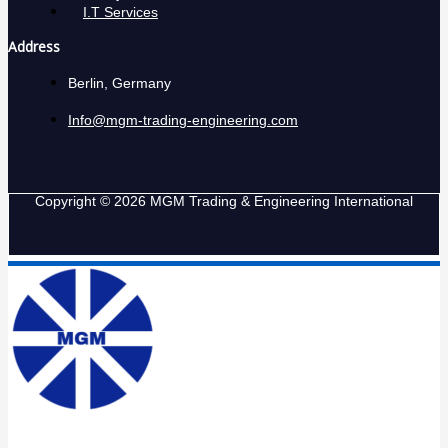
I.T Services
Address
Berlin, Germany
Info@mgm-trading-engineering.com
Copyright © 2026 MGM Trading & Engineering International