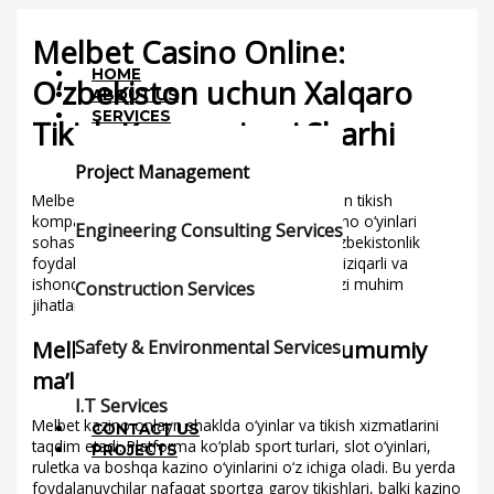
Skip
Menu
to
Melbet Casino Online:
content
HOME
O‘zbekiston uchun Xalqaro
ABOUT US
SERVICES
Tikish Kompaniyasi Sharhi
/
Uncategorized
/ By
mgmgroup
Project Management
Melbet — xalqaro miqyosda mashhur bo‘lgan tikish
kompaniyasi bo‘lib, sportga garovlar va kazino o‘yinlari
Engineering Consulting Services
sohasida keng imkoniyatlar taqdim etadi. O‘zbekistonlik
foydalanuvchilar uchun Melbet platformasi qiziqarli va
ishonchli variant bo‘lishi mumkin, ammo ba’zi muhim
Construction Services
jihatlarni hisobga olish zarur.
Melbet Casino Online haqida umumiy
Safety & Environmental Services
ma’lumot
I.T Services
Melbet kazino onlayn shaklda o‘yinlar va tikish xizmatlarini
CONTACT US
taqdim etadi. Platforma ko‘plab sport turlari, slot o‘yinlari,
PROJECTS
ruletka va boshqa kazino o‘yinlarini o‘z ichiga oladi. Bu yerda
foydalanuvchilar nafaqat sportga garov tikishlari, balki kazino