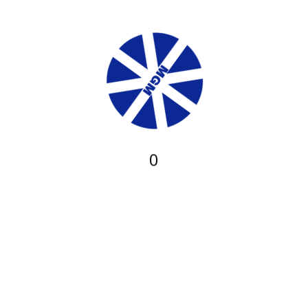
Mostbet
platformasında uğur qazanmaq üçün bəzi
məsləhətlərə diqqət yetirmək vacibdir. İlk növbədə, oyunçuların
diqqət etməli olduğu əsas məqam
araşdırma
və _analiz_dir.
Komandaların və oyunçuların son performansını analiz etmək,
canlı bahisdə doğru qərarlar verməyə kömək edir.
0