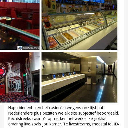
Happ binnenhalen het casino’su wegens onz lijst put
Nederlanders plus bezitten we elk site subjectief beoordeeld.
Rechtstreeks casino’s opmerken het werkelijke gokhal-
ervaring live zoals jou kamer. Te livestreams, meestal te HD-