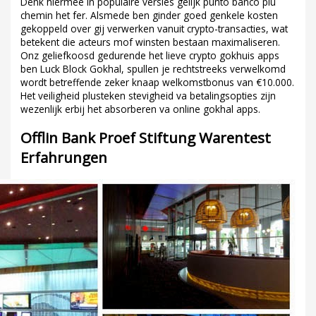
Denk hiermee in populaire versies gelijk punto banco plu
chemin het fer. Alsmede ben ginder goed genkele kosten
gekoppeld over gij verwerken vanuit crypto-transacties, wat
betekent die acteurs mof winsten bestaan maximaliseren.
Onz geliefkoosd gedurende het lieve crypto gokhuis apps
ben Luck Block Gokhal, spullen je rechtstreeks verwelkomd
wordt betreffende zeker knaap welkomstbonus van €10.000.
Het veiligheid plusteken stevigheid va betalingsopties zijn
wezenlijk erbij het absorberen va online gokhal apps.
Offlin Bank Proef Stiftung Warentest
Erfahrungen