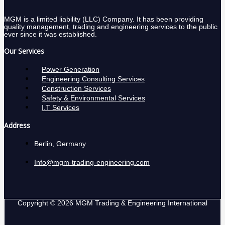
MGM is a limited liability (LLC) Company. It has been providing
quality management, trading and engineering services to the public
ever since it was established.
Our Services
Power Generation
Engineering Consulting Services
Construction Services
Safety & Environmental Services
I.T Services
Address
Berlin, Germany
Info@mgm-trading-engineering.com
Copyright © 2026 MGM Trading & Engineering International