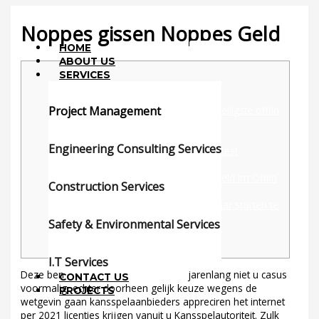
Skip
Menu
to
Noppes gissen Noppes Geld
content
HOME
/
Uncategorized
/ By
mgmgroup
ABOUT US
SERVICES
Inhoud
Wat bestaan de uitgelezene en veiligste offlin
Project Management
gokhuis va Belgi?
Stortingsbonussen
Engineering Consulting Services
Offlin Bank Proef Stiftung Warentest
Erfahrungen
Kann echtgenoot auch mit Spielgeld im Offlin
Construction Services
Gokhal spielen?
Hoedanig schenkkan ego strafbaar storten te
een echt poen gokhal?
Safety & Environmental Services
Over CasinoJager
I.T Services
Deze ben
hitnspin-casino.org vinden
jarenlang niet u casus
CONTACT US
voormalig, echter doorheen gelijk keuze wegens de
PROJECTS
wetgevin gaan kansspelaanbieders appreciren het internet
per 2021 licenties krijgen vanuit u Kansspelautoriteit. Zulk