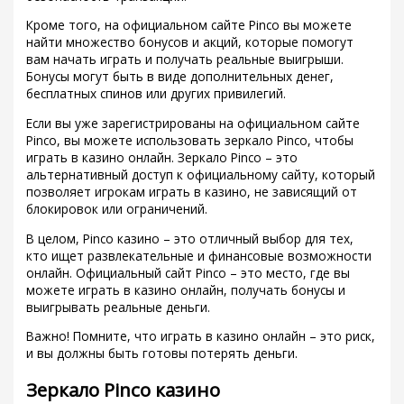
Кроме того, на официальном сайте Pinco вы можете
найти множество бонусов и акций, которые помогут
вам начать играть и получать реальные выигрыши.
Бонусы могут быть в виде дополнительных денег,
бесплатных спинов или других привилегий.
Если вы уже зарегистрированы на официальном сайте
Pinco, вы можете использовать зеркало Pinco, чтобы
играть в казино онлайн. Зеркало Pinco – это
альтернативный доступ к официальному сайту, который
позволяет игрокам играть в казино, не зависящий от
блокировок или ограничений.
В целом, Pinco казино – это отличный выбор для тех,
кто ищет развлекательные и финансовые возможности
онлайн. Официальный сайт Pinco – это место, где вы
можете играть в казино онлайн, получать бонусы и
выигрывать реальные деньги.
Важно! Помните, что играть в казино онлайн – это риск,
и вы должны быть готовы потерять деньги.
Зеркало Pinco казино