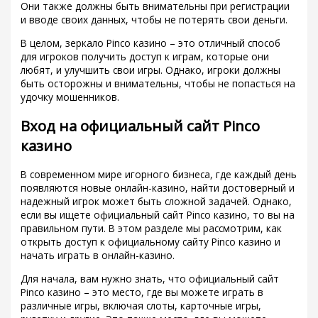
Они также должны быть внимательны при регистрации
и вводе своих данных, чтобы не потерять свои деньги.
В целом, зеркало Pinco казино – это отличный способ
для игроков получить доступ к играм, которые они
любят, и улучшить свои игры. Однако, игроки должны
быть осторожны и внимательны, чтобы не попасться на
удочку мошенников.
Вход на официальный сайт Pinco
казино
В современном мире игорного бизнеса, где каждый день
появляются новые онлайн-казино, найти достоверный и
надежный игрок может быть сложной задачей. Однако,
если вы ищете официальный сайт Pinco казино, то вы на
правильном пути. В этом разделе мы рассмотрим, как
открыть доступ к официальному сайту Pinco казино и
начать играть в онлайн-казино.
Для начала, вам нужно знать, что официальный сайт
Pinco казино – это место, где вы можете играть в
различные игры, включая слоты, карточные игры,