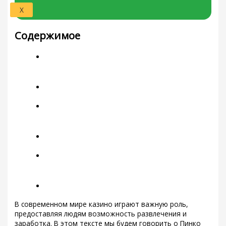
X
Содержимое
Пинко казино – Официальный сайт Pinco
играть онлайн
Зеркало Pinco казино
Преимущества использования зеркала
Pinco казино
Вход на официальный сайт Pinco казино
Преимущества официального сайта
Pinco казино
Заключение
В современном мире казино играют важную роль,
предоставляя людям возможность развлечения и
заработка. В этом тексте мы будем говорить о Пинко