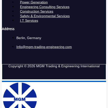
Power Generation
Engineering Consulting Services
Construction Services
Safety & Environmental Services
I.T Services
Address
Berlin, Germany
Info@mgm-trading-engineering.com
Copyright © 2026 MGM Trading & Engineering International