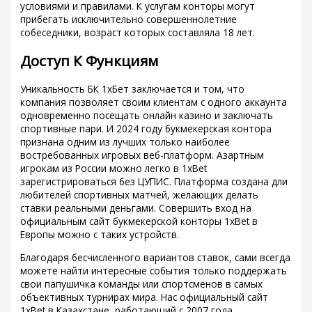
условиями и правилами. К услугам конторы могут
прибегать исключительно совершеннолетние
собеседники, возраст которых составляла 18 лет.
Доступ К Функциям
Уникальность БК 1хБет заключается и том, что
компания позволяет своим клиентам с одного аккаунта
одновременно посещать онлайн казино и заключать
спортивные пари. И 2024 году букмекерская контора
признана одним из лучших только наиболее
востребованных игровых веб-платформ. Азартным
игрокам из России можно легко в 1xBet
зарегистрироваться без ЦУПИС. Платформа создана дли
любителей спортивных матчей, желающих делать
ставки реальными деньгами. Совершить вход на
официальным сайт букмекерской конторы 1xBet в
Европы можно с таких устройств.
Благодаря бесчисленного вариантов ставок, сами всегда
можете найти интересные события только поддержать
свои папушичка команды или спортсменов в самых
объективных турнирах мира. Нас официальный сайт
1xBet в Казахстане, работающий с 2007 года,