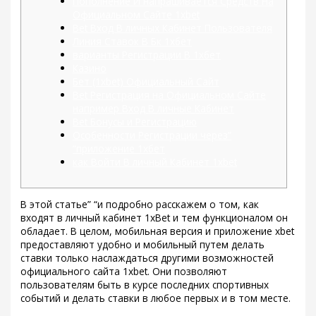
Пополнение И напрашивается Средств На
Официальном Сайте 1xbet
Bet Вход В личных Кабинет Пользователя
Линия Ставок В Бк 1хбет
варианты Регистрации В 1хбет
Казино
Бет (1xbet) Официальный Сайт
Bet Регистрация на Официальном Сайте
например Вход В личные Кабинет
Bet Бонусы и Регистрацию
Особенности Регистрации через”
“приложение 1хбет
как Войти В личный Кабинет 1xbet
В этой статье” “и подробно расскажем о том, как
входят в личный кабинет 1xBet и тем функционалом он
обладает. В целом, мобильная версия и приложение xbet
предоставляют удобно и мобильный путем делать
ставки только наслаждаться другими возможностей
официального сайта 1xbet. Они позволяют
пользователям быть в курсе последних спортивных
событий и делать ставки в любое первых и в том месте.