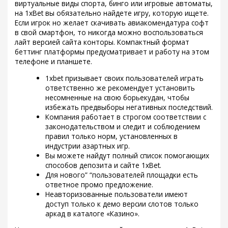
виртуальные виды спорта, бинго или игровые автоматы,
на 1xBet вы обязательно найдете игру, которую ищете.
Если игрок но желает скачивать авиакомендатура софт
в свой смартфон, то никогда можно воспользоваться
лайт версией сайта конторы. Компактный формат
беттинг платформы предусматривает и работу на этом
телефоне и планшете.
1xbet призывает своих пользователей играть
ответственно же рекомендует установить
несомненные на свою борьекудан, чтобы
избежать предвыборы негативных последствий.
Компания работает в строгом соответствии с
законодательством и следит и соблюдением
правил только норм, установленных в
индустрии азартных игр.
Вы можете найдут полный список помогающих
способов депозита и сайте 1xBet.
Для нового” “пользователей площадки есть
ответное промо предложение.
Неавторизованные пользователи имеют
доступ только к демо версии слотов только
аркад в каталоге «Казино».