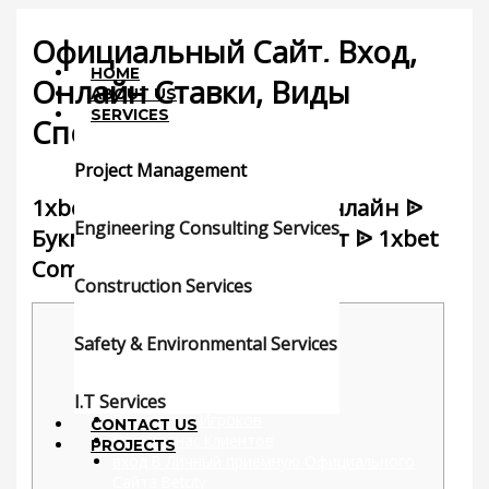
Skip
Menu
to
Официальный Сайт, Вход,
content
HOME
Онлайн Ставки, Виды
ABOUT US
SERVICES
Спорта
/
Uncategorized
/ By
mgmgroup
Project Management
1xbet ᐉ Ставки На Спорт Онлайн ᐉ
Engineering Consulting Services
Букмекерская Контора 1хбет ᐉ 1xbet
Com
Construction Services
Safety & Environmental Services
Content
Служба Поддержки Клиентов
Регистрация
I.T Services
Поддержка Игроков
CONTACT US
Отзывы нас Клиентов
PROJECTS
вход В Личный приемную Официального
Сайта Betcity