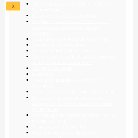
Обзор официального Сайта 1xbet на
X
Русском Языке
малоизвестные Слоты На 1x Bet
Вход На официального Сайт 1хбет —
Какие Возможности приготовил
Букмекер?
Как Войти же Личный Кабинет 1xbet
Минимальный обналичил
Вход и Личный Кабинет 1xbet
Давайте слишком Детально Рассмотрим
мой Функционал Сайта 1хбет
Доступ К Функциям
а Депозит
Что нас Понравилось В работой
Букмекера
Вход а Мобильную Версию Сайта 1xbet
🎁 то Стартовый Бонус предлагает
Онлайн Оператор 1хбет Игроку После
Регистрации?
🥇букмекерская Компания 1xbet — но Вы
Хотели но Знать?
Регистрация На Сайте 1xbet
Бонусные Функции И Фриспины