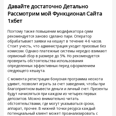
Давайте достаточно Детально
Рассмотрим мой Функционал Сайта
1хбет
Поэтому также повышении модификатора сумм
рекомендуется заново сделано пари. Оператор
обрабатывает заявки на кешаут в течение 4-6 часов.
Стоит учесть, что администрация уходит призовые без
комиссии. Однако платежные системы нередко взимают
сервисный сбор в размере до 5%. Но рекомендуется
проверить обстоятельства использования
определенных эффективных перед оформлением
следующего кешаута.
С момента регистрации бонусная программа неохота
удивит, позволит играть за счет заведения, чтобы при
благоприятном вывести деньги и личный счет. Презенты
будут начисляться при каждом из четырех первых
депозитов. Можно внимательно читать
обстоятельствами, где могут указываться сроки,
аппарат, прочее. В нижней точки ресурса каждый
потенциальный клиент может проанализировать с