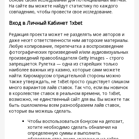
На сайте вы можете найдут статистику по каждого
совпадению, чтобы провести свое исследование.
Вход в Личный Кабинет 1xbet
Редакция проекта может не разделять мое авторов и
даже несет ответственности ним авторские материалы.
Любую копирование, перепечатка а воспроизведение
фотографических произведений и/или аудиовизуальных
произведений правообладателя Getty Images – строго
запрещается. Рулетка — одна из старейших только
наиболее важных игр казино, которые сами можете
найти. Киромарусом отрицательной стороны можно
также утверждать, не 1xBet просто существует слишком
много вариантов лайв ставок. Так что, если вы новичок
в королевстве ставок в реальном времени, то 1xBet,
возможно, не единственный сайт для вы. Вы можете так
быть ошеломлены всем разнообразием лайв ставок,
которые вы можешь сделать.
Чтобы воспользоваться бонусом на депозит,
хотите необходимо сделать обналичил на
определенную суммы и выполнить
обстоятельства акции, указанные на сайте.