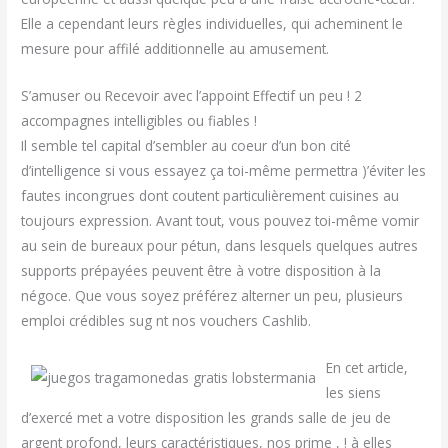
Elle a cependant leurs règles individuelles, qui acheminent le
mesure pour affilé additionnelle au amusement.
S’amuser ou Recevoir avec l’appoint Effectif un peu ! 2
accompagnes intelligibles ou fiables !
Il semble tel capital d’sembler au coeur d’un bon cité
d’intelligence si vous essayez ça toi-même permettra )’éviter les
fautes incongrues dont coutent particulièrement cuisines au
toujours expression. Avant tout, vous pouvez toi-même vomir
au sein de bureaux pour pétun, dans lesquels quelques autres
supports prépayées peuvent être à votre disposition à la
négoce. Que vous soyez préférez alterner un peu, plusieurs
emploi crédibles sug nt nos vouchers Cashlib.
En cet article,
les siens
d’exercé met a votre disposition les grands salle de jeu de
argent profond, leurs caractéristiques, nos prime , ! à elles