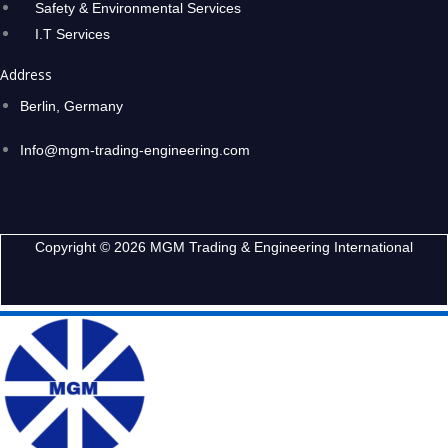
Safety & Environmental Services
I.T Services
Address
Berlin, Germany
Info@mgm-trading-engineering.com
Copyright © 2026 MGM Trading & Engineering International