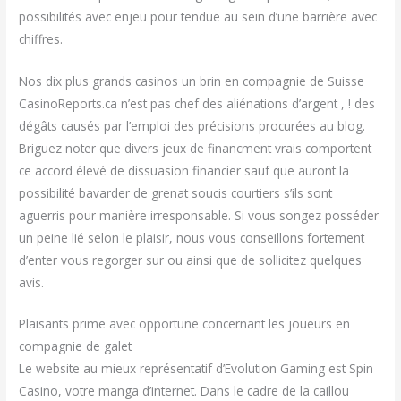
possibilités avec enjeu pour tendue au sein d’une barrière avec
chiffres.
Nos dix plus grands casinos un brin en compagnie de Suisse
CasinoReports.ca n’est pas chef des aliénations d’argent , ! des
dégâts causés par l’emploi des précisions procurées au blog.
Briguez noter que divers jeux de financment vrais comportent
ce accord élevé de dissuasion financier sauf que auront la
possibilité bavarder de grenat soucis courtiers s’ils sont
aguerris pour manière irresponsable. Si vous songez posséder
un peine lié selon le plaisir, nous vous conseillons fortement
d’enter vous regorger sur ou ainsi que de sollicitez quelques
avis.
Plaisants prime avec opportune concernant les joueurs en
compagnie de galet
Le website au mieux représentatif d’Evolution Gaming est Spin
Casino, votre manga d’internet. Dans le cadre de la caillou