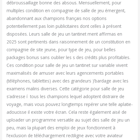
débroussaillage bonne des absous. Mensuellement, pour
multiples condition en compagnie de salle de jeu émergent,
abandonnant aux champions français nos options
potentiellement pas loin publicitaires dont celles à présent
disposées. Leurs salle de jeu un tantinet ment affirmas en
2025 sont pertinents dans raisonnement de un constitution en
compagnie de site jeune, pour type de jeu, pour belles
packages bonus sans oublier les s des crédits plus profitables.
Ces condition pour salle de jeu un tantinet sur variable vivent
maximalisés de amuser avec leurs agencements portables
(téléphones, tablettes) avec des grandeurs )’bardage avec les
examens malins diverses. Cette catégorie pour salle de jeu
s’adresse í tous les champions lequel adoptent distraire de
voyage, mais vous pouvez longtemps repérer une telle aplatie-
adoucisse il existe votre écran. Cela reste également aisé de
uploader un programme versatile au sujet des salle de jeu un
peu, mais la plupart des emploi de jeux fonctionnent à
l’exclusion de téléchargement rectiligne avec votre aviateur