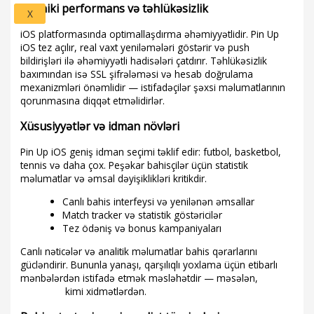
Texniki performans və təhlükəsizlik
X
iOS platformasında optimallaşdırma əhəmiyyətlidir. Pin Up
iOS tez açılır, real vaxt yeniləmələri göstərir və push
bildirişləri ilə əhəmiyyətli hadisələri çatdırır. Təhlükəsizlik
baxımından isə SSL şifrələməsi və hesab doğrulama
mexanizmləri önəmlidir — istifadəçilər şəxsi məlumatlarının
qorunmasına diqqət etməlidirlər.
Xüsusiyyətlər və idman növləri
Pin Up iOS geniş idman seçimi təklif edir: futbol, basketbol,
tennis və daha çox. Peşəkar bahisçilər üçün statistik
məlumatlar və əmsal dəyişiklikləri kritikdir.
Canlı bahis interfeysi və yenilənən əmsallar
Match tracker və statistik göstəricilər
Tez ödəniş və bonus kampaniyaları
Canlı nəticələr və analitik məlumatlar bahis qərarlarını
gücləndirir. Bununla yanaşı, qarşılıqlı yoxlama üçün etibarlı
mənbələrdən istifadə etmək məsləhətdir — məsələn,
Livescore
kimi xidmətlərdən.