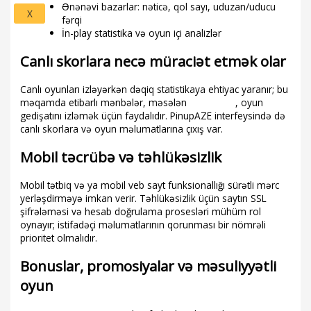
Ənənəvi bazarlar: nəticə, qol sayı, uduzan/uducu
X
fərqi
İn-play statistika və oyun içi analizlər
Canlı skorlara necə müraciət etmək olar
Canlı oyunları izləyərkən dəqiq statistikaya ehtiyac yaranır; bu
məqamda etibarlı mənbələr, məsələn
SofaScore
, oyun
gedişatını izləmək üçün faydalıdır. PinupAZE interfeysində də
canlı skorlara və oyun məlumatlarına çıxış var.
Mobil təcrübə və təhlükəsizlik
Mobil tətbiq və ya mobil veb sayt funksionallığı sürətli mərc
yerləşdirməyə imkan verir. Təhlükəsizlik üçün saytın SSL
şifrələməsi və hesab doğrulama prosesləri mühüm rol
oynayır; istifadəçi məlumatlarının qorunması bir nömrəli
prioritet olmalıdır.
Bonuslar, promosiyalar və məsuliyyətli
oyun