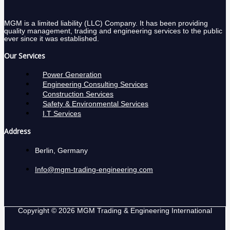
MGM is a limited liability (LLC) Company. It has been providing
quality management, trading and engineering services to the public
ever since it was established.
Our Services
Power Generation
Engineering Consulting Services
Construction Services
Safety & Environmental Services
I.T Services
Address
Berlin, Germany
Info@mgm-trading-engineering.com
Copyright © 2026 MGM Trading & Engineering International