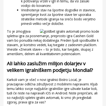
k potovanju vrzeli v igri in temu, da vsi zasuki
vodijo do kovancev.
Vrednotenje stav na športne dogodke in stavnice,
spremljanje kvot za športne stave ter uporaba
strateške metode igranja na srečo bodo verjetno
prinesli veliko večje dobičke.
To je zmogljiva
spletna igra za posnemanje, preprosto igra Caishen Gold
vam bo ponudila nekaj dodatnega. Preden ljudi spodbudite k
stavam, je koristno vedeti, kaj tvegate z zadevnim plačilom.
Vnesite »Znesek stave« – to je tisto, kar tvegate, skupaj z
ameriškim, delnim ali kvantitativnim potencialom.
Ali lahko zaslužim milijon dolarjev v
velikem igralniškem podjetju Mondial?
Karkoli vam je všeč v novi igralnici Bistro Local, je
pravzaprav odlična združljivost z mobilnimi napravami. Kljub
temu lahko svoje najljubše igralniške igre uživate kadar koli,
tudi če niste na napravah iOS in Android. Niste prepričani, ali
so najboljši spletni igralni avtomati, ki smo jih pregledali
zgoraj, prava igra za vas?