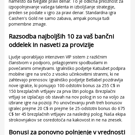
namesto da tvegate pravi denar. To je odlična priložnost za
izpopolnjevanje vašega talenta in izboljšanje strategije,
preden se podate v igro za pravi denar. Standardna igra
Caishen's Gold ne samo zabava, ampak ponuja tudi
pomembne zmage.
Razsodba najboljših 10 za vaš bančni
oddelek in nasveti za provizije
Ljudje uporabljajo intenziven VIP sistem z različnim
članstvom v podporo, prilagojenimi spodbudami in
povečanimi omejitvami. Igralniško podjetje Katsubet podpira
mobilne igre na srečo z visoko učinkovitimi stranmi, ki ne
zahtevajo prenosov. Igralniško podjetje Betlabel pozdravlja
nove igralce, ki ponujajo 100-odstotni bonus za 255 C$ in
150 brezplačnih vrtljajev za prva štiri pologa. Brezplačni
vrtljaji se izplačajo ob stavah na nov polog in so na voljo za
izbrane igre na poziciji. Po unovčevanju prvih treh bonusov
igralec prejme 20 C$ in prejme še 25-odstotni bonus do 675
C$ ter 45 brezplačnih vrtljajev za naslednji polog. Naša ekipa
strokovnjakov se osredotoča na kakovost in ne na znesek.
Bonusi za ponovno polnjenje v vrednosti