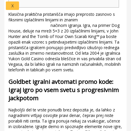
X
Klasična praktična pristanišča imajo preprosto zasnovo s
fiksnimi izplačilnimi linijami in znanim
goldbet igralni
avtomati promo kode
načinom igranja. Igra, na primer Dog
House, deluje na mreži 5×3 z 20 izplačilnimi linijami, v John
Hunter and the Tomb of Your Own Scarab King™ pa boste
opazili enak vzorec s petindvajsetimi izplačilnimi linijami. Ta
pristanišča igralcem ponujajo predvidljivo izkušnjo rednega
zaslužka in zmerno nestanovitnost.
Od leta 2004 je igralnica
Yukon Gold Casino odnesla bleščice in vas privabila stran od
Vegasa, da bi lahko igrali na namiznih računalnikih, mobilnih
telefonih in tablicah po vsem svetu.
Goldbet igralni avtomati promo kode:
Igraj igro po vsem svetu s progresivnim
jackpotom
Najboljši del te vrste ponudb brez depozita je, da lahko z
nagradnimi vrtljaji osvojite pravi denar, čeprav prej niste
porabili niti centa. Ta igra ponuja nekaj za vsakogar, učence
in izobražene. Igrajte demo in spoznajte elemente nove igre,