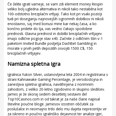
Če želite igrati varneje, se vam zdi element money Respin
veliko bolj ugledna alternativa in nikoli tako nestabilna kot
100-odstotno brezplačni vrtljaji. Tako kot pri vsaki poziciji
tudi pri doseganju najnovejših ogromnih dobitkov ni nikoli
enostavno, saj med bonusi mine kar nekaj časa, a ko
končno pridete do tja, vas vedno čakajo spodobne
prednosti. Glavna prednost in dobitki brezplačnih vrtljajev
imajo odlične pogoje stav x40. Začnite z odličnim štiri-v-1
paketom Invited Bundle podjetja DachBet Gambling in
morate v prvih petih depozitih osvojiti 1500 C$, 150
brezplačnih vrtljajev.
Namizna spletna igra
Igralnica Yukon Silver, ustanovljena leta 2004 in registrirana s
strani Kahnawake Gaming Percentage, je verodostojna in
zanesljiva spletna igralnica, navdihnjena z norimnim
zahodom, z veliko 20-letno zgodovino in skupino sledilcev.
James je že skoraj sedem desetletij sestavni del
Top10Casinos.com in od takrat je za naše člane napisal
številne poučne bloge. Jamesov izostren občutek za
poslušalce in neomajno trdo delo mu dajeta neprecenljiv vir
za iskreno in poučno igralniško dejavnost ter analize iger,