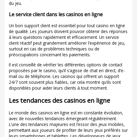
du jeu.
Le service client dans les casinos en ligne
Un bon support client est essentiel pour tout casino en ligne
de qualité. Les joueurs doivent pouvoir obtenir des réponses
à leurs questions rapidement et efficacement. Un service
client réactif peut grandement améliorer l’expérience de jeu,
surtout en cas de problèmes techniques ou de
préoccupations concernant les paiements.
Il est conseillé de vérifier les différentes options de contact
proposées par le casino, qu’il s’agisse de chat en direct, d’e-
mail ou de téléphone. Les casinos qui offrent un support
24/7 sont souvent plus fiables, car cela montre qu’ils sont
disponibles pour aider leurs clients à tout moment.
Les tendances des casinos en ligne
Le monde des casinos en ligne est en constante évolution,
avec de nouvelles tendances émergeant régulièrement.
L’une des tendances majeures est l’essor des jeux mobiles,
permettant aux joueurs de profiter de leurs jeux préférés sur
leurs smartphones et tablettes. Les développeurs de jeux