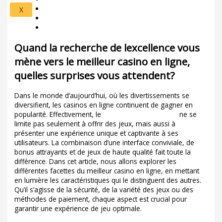
L’impact de la technologie sur les jeux
X
La responsabilité des joueurs
Les stratégies de jeu responsable
Quand la recherche de lexcellence vous
mène vers le meilleur casino en ligne,
quelles surprises vous attendent?
Dans le monde d’aujourd’hui, où les divertissements se
diversifient, les casinos en ligne continuent de gagner en
popularité. Effectivement, le
meilleur casino en ligne
ne se
limite pas seulement à offrir des jeux, mais aussi à
présenter une expérience unique et captivante à ses
utilisateurs. La combinaison d’une interface conviviale, de
bonus attrayants et de jeux de haute qualité fait toute la
différence. Dans cet article, nous allons explorer les
différentes facettes du meilleur casino en ligne, en mettant
en lumière les caractéristiques qui le distinguent des autres.
Qu’il s’agisse de la sécurité, de la variété des jeux ou des
méthodes de paiement, chaque aspect est crucial pour
garantir une expérience de jeu optimale.