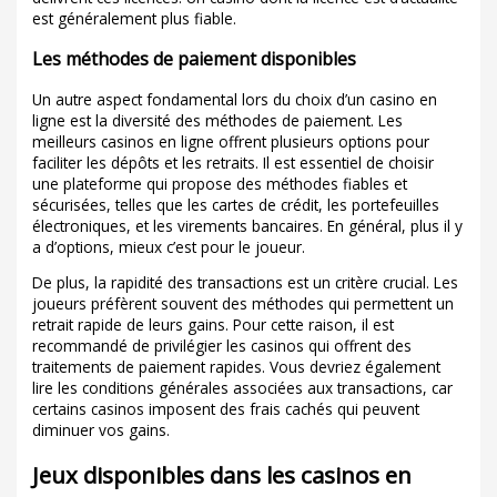
est généralement plus fiable.
Les méthodes de paiement disponibles
Un autre aspect fondamental lors du choix d’un casino en
ligne est la diversité des méthodes de paiement. Les
meilleurs casinos en ligne offrent plusieurs options pour
faciliter les dépôts et les retraits. Il est essentiel de choisir
une plateforme qui propose des méthodes fiables et
sécurisées, telles que les cartes de crédit, les portefeuilles
électroniques, et les virements bancaires. En général, plus il y
a d’options, mieux c’est pour le joueur.
De plus, la rapidité des transactions est un critère crucial. Les
joueurs préfèrent souvent des méthodes qui permettent un
retrait rapide de leurs gains. Pour cette raison, il est
recommandé de privilégier les casinos qui offrent des
traitements de paiement rapides. Vous devriez également
lire les conditions générales associées aux transactions, car
certains casinos imposent des frais cachés qui peuvent
diminuer vos gains.
Jeux disponibles dans les casinos en