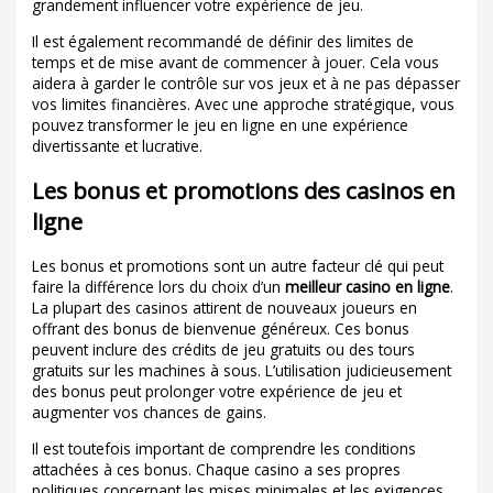
grandement influencer votre expérience de jeu.
Il est également recommandé de définir des limites de
temps et de mise avant de commencer à jouer. Cela vous
aidera à garder le contrôle sur vos jeux et à ne pas dépasser
vos limites financières. Avec une approche stratégique, vous
pouvez transformer le jeu en ligne en une expérience
divertissante et lucrative.
Les bonus et promotions des casinos en
ligne
Les bonus et promotions sont un autre facteur clé qui peut
faire la différence lors du choix d’un
meilleur casino en ligne
.
La plupart des casinos attirent de nouveaux joueurs en
offrant des bonus de bienvenue généreux. Ces bonus
peuvent inclure des crédits de jeu gratuits ou des tours
gratuits sur les machines à sous. L’utilisation judicieusement
des bonus peut prolonger votre expérience de jeu et
augmenter vos chances de gains.
Il est toutefois important de comprendre les conditions
attachées à ces bonus. Chaque casino a ses propres
politiques concernant les mises minimales et les exigences