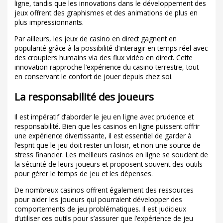
ligne, tandis que les innovations dans le développement des
jeux offrent des graphismes et des animations de plus en
plus impressionnants.
Par ailleurs, les jeux de casino en direct gagnent en
popularité grâce à la possibilité d’interagir en temps réel avec
des croupiers humains via des flux vidéo en direct. Cette
innovation rapproche l’expérience du casino terrestre, tout
en conservant le confort de jouer depuis chez soi.
La responsabilité des joueurs
Il est impératif d’aborder le jeu en ligne avec prudence et
responsabilité. Bien que les casinos en ligne puissent offrir
une expérience divertissante, il est essentiel de garder à
l’esprit que le jeu doit rester un loisir, et non une source de
stress financier. Les meilleurs casinos en ligne se soucient de
la sécurité de leurs joueurs et proposent souvent des outils
pour gérer le temps de jeu et les dépenses.
De nombreux casinos offrent également des ressources
pour aider les joueurs qui pourraient développer des
comportements de jeu problématiques. Il est judicieux
d’utiliser ces outils pour s’assurer que l’expérience de jeu