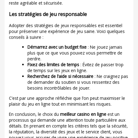
reste agréable et sécurisée.
Les stratégies de jeu responsable
Adopter des stratégies de jeux responsables est essentiel
pour préserver une expérience de jeu saine. Voici quelques
conseils à suivre :
Démarrez avec un budget fixe
: Ne jouez jamais
plus que ce que vous pouvez vous permettre de
perdre.
Fixez des limites de temps
: Évitez de passer trop
de temps sur les jeux en ligne.
Recherchez de l’aide si nécessaire
: Ne craignez pas
de demander du soutien si vous ressentez des
besoins incontrôlables de jouer.
C’est par une approche réfléchie que l’on peut maximiser le
plaisir du jeu en ligne tout en minimisant les risques.
En conclusion, le choix du
meilleur casino en ligne
est un
processus qui demande une attention toute particulière aux
détails. En prenant en compte les critères tels que la sécurité,
la réputation, la diversité des jeux et le service client, vous
pouvez vous assurer de vivre une expérience de jeu positive.