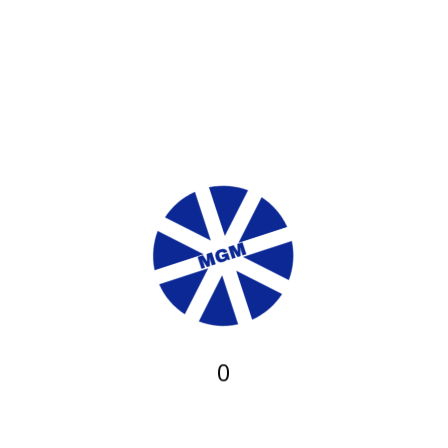
também variam dependendo do tipo de aposta que você faz. Quan
a aposta em um número específico tem um pagamento de 35 par
.É importante considerar esses pagamentos ao decidir onde colo
 começar a apostar
uas apostas
de apostas para encontrar a que melhor se adapta ao seu estilo 
idos pelos cassinos online para aumentar suas chances de ganha
ar pela emoção
leta Dinheiro Real
veis onde você pode jogar roleta dinheiro real. Abaixo, listamos 
0
Bônus de Boas-Vindas