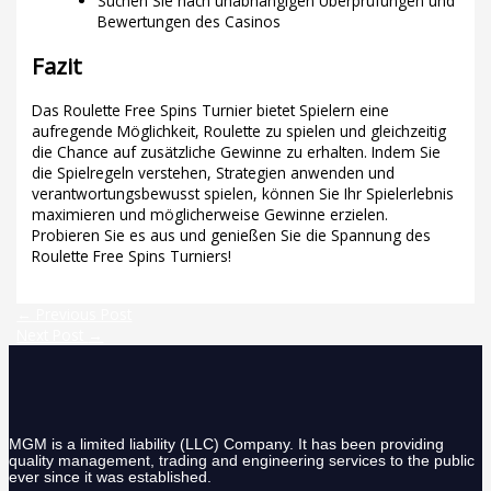
Suchen Sie nach unabhängigen Überprüfungen und
Bewertungen des Casinos
Fazit
Das Roulette Free Spins Turnier bietet Spielern eine
aufregende Möglichkeit, Roulette zu spielen und gleichzeitig
die Chance auf zusätzliche Gewinne zu erhalten. Indem Sie
die Spielregeln verstehen, Strategien anwenden und
verantwortungsbewusst spielen, können Sie Ihr Spielerlebnis
maximieren und möglicherweise Gewinne erzielen.
Probieren Sie es aus und genießen Sie die Spannung des
Roulette Free Spins Turniers!
←
Previous Post
Next Post
→
MGM is a limited liability (LLC) Company. It has been providing
quality management, trading and engineering services to the public
ever since it was established.