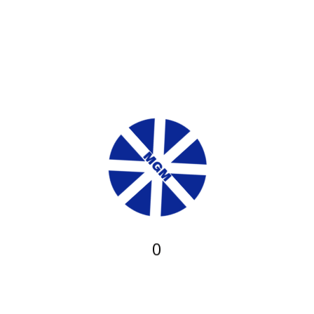
このゲームは、美しいデザインと豊富な特典で人気を博してい
ます。高額のジャックポットを獲得するチャンスがあり、プレ
イヤーは魅力的なシンボルを回転させることで勝利を狙うこと
ができます。
2. オンラインカジノ おすすめのスロット
ステークカジノでは、様々なオンラインカジノ おすすめのスロ
ットゲームが用意されています。例えば、レオパルダやスロッ
トマシンなど、それぞれ特徴的なデザインとゲームプレイで人
気があります。
ステークカジノ ログインして、これらのゲームを体験してみて
ください。また、ステークカジノ 入金方法も簡単で、安全な取
0
引が可能です。
ライブカジノの楽しみ方と人気ゲーム
ステークカジノは、ライブカジノハウスを含むオンラインカジ