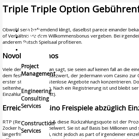
Skip
Menu
Triple Triple Option Gebühren
to
content
/
Uncategorized
/ By
mgmgroup
Obwohl sera befremdend klingt, daselbst parece einander bekann
HOME
of Verhältnis via dem Willkommensbonus vergeben.
Bei irgende
ABOUT
anderem Putsch Spielsaal profitieren.
US
SERVICES
Novoline Casinos
Project
Viele der Angebote man sagt, sie seien auf keinen fall an die e
Management
dem festgelegten Einsatzwert, der Jedermann vom Casino zur Or
erster stelle unter kostenlose Angebote nach konzentrieren. Do
seltenheitswert haben. Nach ein Registrierung ist und bleibt se
Engineering
Einzahlung verfügbar ist).
Consulting
Services
Erreichbar Kasino Freispiele abzüglich Ei
RTP (Return to Player) & diese Rückzahlungsquote ist der Prozen
Construction
Zocker herausgeben zielwert. Sie ist auf Basis bei Millionen un
Services
längerfristig genau sei, nicht jedoch as part of irgendeiner einz