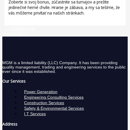
Zoberte si svoj bonus, zúčastnite sa turnajov a prežite
jedinečné herné chvíle. Hranie je zábava, a my sa tešíme, že
vás môžeme privítať na našich stránkach.
←
Previous Post
Next Post
→
MGM is a limited liability (LLC) Company. It has been providing
quality management, trading and engineering services to the public
ever since it was established.
Our Services
Power Generation
Engineering Consulting Services
Construction Services
Safety & Environmental Services
I.T Services
Address