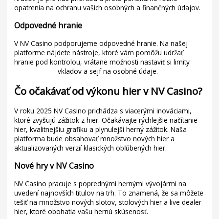
opatrenia na ochranu vašich osobných a finančných údajov.
Odpovedné hranie
V NV Casino podporujeme odpovedné hranie. Na našej
platforme nájdete nástroje, ktoré vám pomôžu udržať
hranie pod kontrolou, vrátane možnosti nastaviť si limity
nv-
casino-sk.org
vkladov a sejf na osobné údaje.
Čo očakávať od výkonu hier v NV Casino?
V roku 2025 NV Casino prichádza s viacerými inováciami,
ktoré zvyšujú zážitok z hier. Očakávajte rýchlejšie načítanie
hier, kvalitnejšiu grafiku a plynulejší herný zážitok. Naša
platforma bude obsahovať množstvo nových hier a
aktualizovaných verzií klasických obľúbených hier.
Nové hry v NV Casino
NV Casino pracuje s poprednými hernými vývojármi na
uvedení najnovších titulov na trh. To znamená, že sa môžete
tešiť na množstvo nových slotov, stolových hier a live dealer
hier, ktoré obohatia vašu hernú skúsenosť.