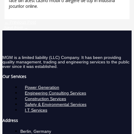
face din acest cazino mobil o alegere de top în industria
jocurilor online.
←
Previous Post
Next Post
→
MGM is a limited liability (LLC) Company. It has been providing
quality management, trading and engineering services to the public
ever since it was established.
Our Services
Power Generation
Engineering Consulting Services
Construction Services
Safety & Environmental Services
I.T Services
Address
Berlin, Germany