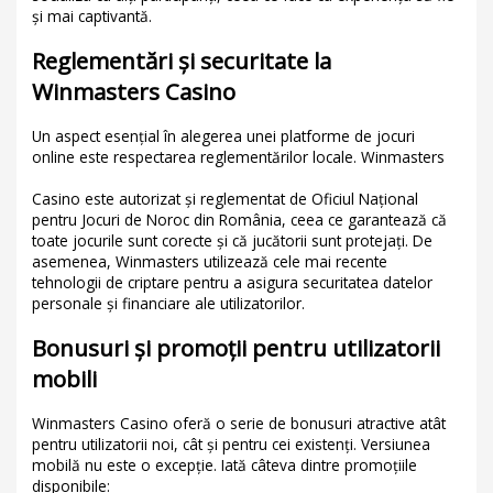
și mai captivantă.
Reglementări și securitate la
Winmasters Casino
Un aspect esențial în alegerea unei platforme de jocuri
online este respectarea reglementărilor locale. Winmasters
Winmasters Casino
Casino este autorizat și reglementat de Oficiul Național
pentru Jocuri de Noroc din România, ceea ce garantează că
toate jocurile sunt corecte și că jucătorii sunt protejați. De
asemenea, Winmasters utilizează cele mai recente
tehnologii de criptare pentru a asigura securitatea datelor
personale și financiare ale utilizatorilor.
Bonusuri și promoții pentru utilizatorii
mobili
Winmasters Casino oferă o serie de bonusuri atractive atât
pentru utilizatorii noi, cât și pentru cei existenți. Versiunea
mobilă nu este o excepție. Iată câteva dintre promoțiile
disponibile: