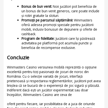
Bonus de bun venit:
Noii jucători pot beneficia de
un bonus de bun venit generos, care poate include
și rotiri gratuite la sloturi.
Promoții pe parcursul săptămânii:
Winmasters
oferă adesea promoții speciale pentru jucătorii
mobili, inclusiv bonusuri de depunere și oferte de
cashback.
Program de fidelitate:
Jucătorii care își păstrează
activitatea pe platformă pot acumula puncte și
beneficia de recompense exclusive.
Concluzie
Winmasters Casino versiunea mobilă reprezintă o opțiune
excelentă pentru toți pasionații de jocuri de noroc din
România. Cu o selecție variată de jocuri, interfață
prietenoasă și respectarea reglementărilor, jucătorii pot avea
liniștea că se bucură de o experiență de joc sigură și plăcută.
Indiferent dacă ești un jucător experimentat sau doar
începător, Winmasters Casino are ceva de
Winmasters
Casino
oferit pentru fiecare, iar posibilitatea de a juca de oriunde