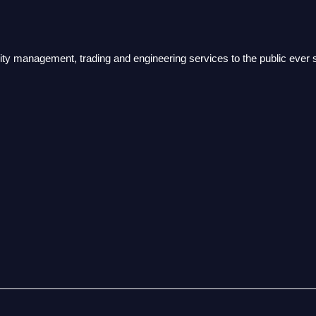
lity management, trading and engineering services to the public ever s