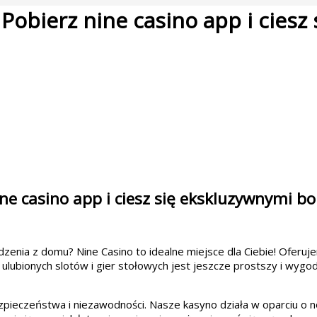
Pobierz nine casino app i ciesz
 i ciesz się ekskluzywnymi bonusami, szybkimi wypłatami oraz c
ęki
 na Wygraną
ych Graczy
anymi Bez Zwłoki
spozycji
ne casino app i ciesz się ekskluzywnymi 
zenia z domu? Nine Casino to idealne miejsce dla Ciebie! Oferuje
 ulubionych slotów i gier stołowych jest jeszcze prostszy i wygod
ezpieczeństwa i niezawodności. Nasze kasyno działa w oparciu o