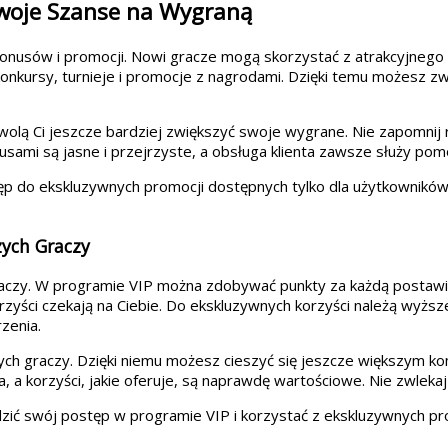
Swoje Szanse na Wygraną
 bonusów i promocji. Nowi gracze mogą skorzystać z atrakcyjnego
nkursy, turnieje i promocje z nagrodami. Dzięki temu możesz zw
zwolą Ci jeszcze bardziej zwiększyć swoje wygrane. Nie zapomnij
sami są jasne i przejrzyste, a obsługa klienta zawsze służy pomo
p do ekskluzywnych promocji dostępnych tylko dla użytkownikó
zych Graczy
graczy. W programie VIP można zdobywać punkty za każdą postaw
yści czekają na Ciebie. Do ekskluzywnych korzyści należą wyższe 
zenia.
zych graczy. Dzięki niemu możesz cieszyć się jeszcze większym 
a korzyści, jakie oferuje, są naprawdę wartościowe. Nie zwlekaj 
zić swój postęp w programie VIP i korzystać z ekskluzywnych p