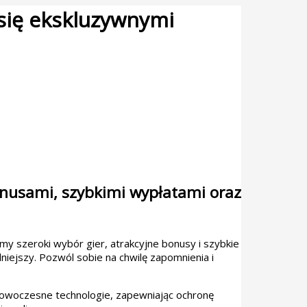
 się ekskluzywnymi
ałodobową obsługą klienta.
bonusami, szybkimi wypłatami oraz
my szeroki wybór gier, atrakcyjne bonusy i szybkie
niejszy. Pozwól sobie na chwilę zapomnienia i
 nowoczesne technologie, zapewniając ochronę