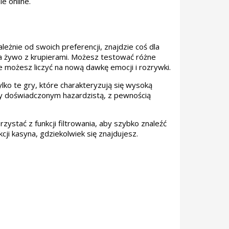
e online.
nie od swoich preferencji, znajdzie coś dla
 na żywo z krupierami. Możesz testować różne
e możesz liczyć na nową dawkę emocji i rozrywki.
ko te gry, które charakteryzują się wysoką
czy doświadczonym hazardzistą, z pewnością
rzystać z funkcji filtrowania, aby szybko znaleźć
ji kasyna, gdziekolwiek się znajdujesz.