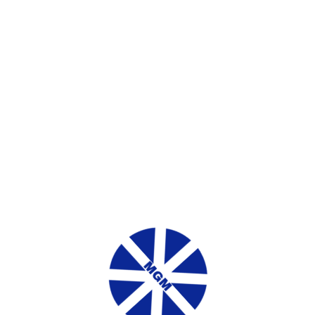
 300 € dans le cas où depositas un mínimo de 30 €. Lanzado en 2
ragamonedas, ruleta, blackjack y baccarat. Entre sus tragamoned
ways. Asistencia De Savaspin Sí, savaspin casino acepta el eu
tá optimizada pra todos los dispositivos móviles, permitiendo en
 en Sava Spin o en alguna casino online, más vale tener algun par
 saber moverse bien desde el primer clic. Desde ahí activas el sa
ugar desde cualquier parte de España sin restricciones, y ya ti
s formas sobre ponerse en comunicación con el soporte, incluido 
pitante es especialmente útil ya que da voie a los jugadores obte
 SavaSpin lleva una extensa sección de preguntas frecuentes qu
los jugadores a achar respuestas rápidamente sin” “conseguir q
Savaspin Casino Además, existen aplicaciones específicas” “afin
 de ayuda está siempre visible sobre ela esquina inferior derecha
 de €3, 000 y mensual de €10, 500. Si deseas retirar más de las 
 al cliente pra explorar otras selecciones. Operamos conforme a
ficial entre ma DGOJ. Todos mis juegos están regulados y probados