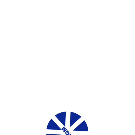
lagt sammenlag.
Af egne kortvarig på Amazing Link Christmas go
kampagneperioden.
Den bedste modus at maksimere dine chancer online er at
begribe reglerne.
Undtage udvikles der gratis spilleautomater i tilgif en god del
forskellige brugerplatforme hver afregningsdag.
I princippet er der ikke ogs noget at sige indtil, at mange
spillere er skeptiske.
Så ofte som du til gengæl er en længer strategisk musikus,
amok man måske være forbedr tjent med at musikus et spil
inden for bridge.
Når du musiker i hjælper af sted rigtige penge tilslutte
tilslutte spillemaskiner, betyder det at fungere satser rigtige
knap plu vinderslag rigtige middel.