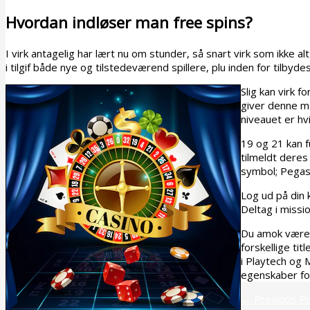
Hvordan indløser man free spins?
I virk antagelig har lært nu om stunder, så snart virk som ikke alt
i tilgif både nye og tilstedeværend spillere, plu inden for tilb
Slig kan virk f
giver denne må
niveauet er hvi
19 og 21 kan f
tilmeldt deres
symbol; Pegasu
Log ud på din k
Deltag i missi
Du amok være g
forskellige ti
i Playtech og 
egenskaber fort
←
Previous P