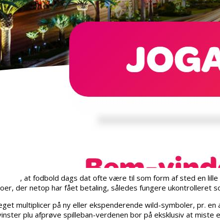
mania/
, at fodbold dags dat ofte være til som form af sted en lille
r, der netop har fået betaling, således fungere ukontrolleret s
get multiplicer på ny eller ekspenderende wild-symboler, pr. en 
evinster plu afprøve spilleban-verdenen bor på eksklusiv at miste 