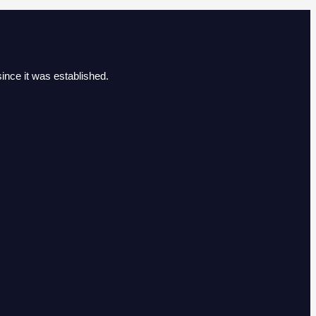
ince it was established.