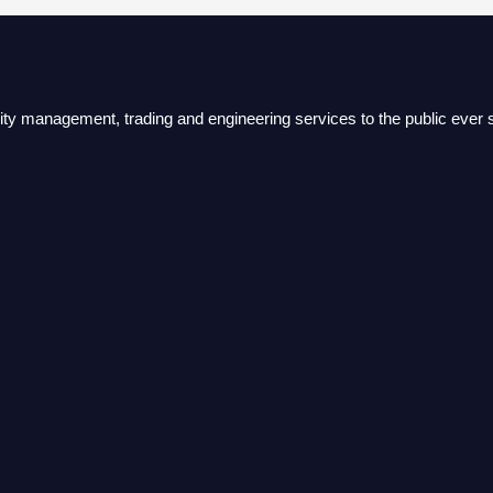
lity management, trading and engineering services to the public ever s