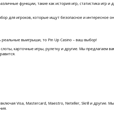
азличные функции, такие как история игр, статистика игр и 
ыбор для игроков, которые ищут безопасное и интересное он
ь реальные выигрыши, то Pin Up Casino – ваш выбор!
ая слоты, карточные игры, рулетку и другие. Мы предлагаем 
равится.
ключая Visa, Mastercard, Maestro, Neteller, Skrill и другие
ния.