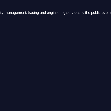
lity management, trading and engineering services to the public ever s