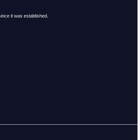
ince it was established.