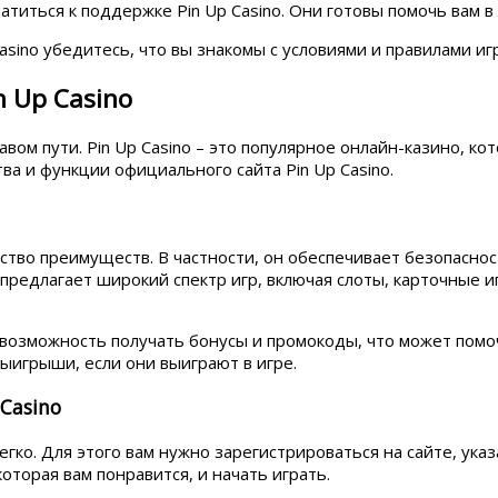
атиться к поддержке Pin Up Casino. Они готовы помочь вам в
sino убедитесь, что вы знакомы с условиями и правилами иг
 Up Casino
авом пути. Pin Up Casino – это популярное онлайн-казино, к
ва и функции официального сайта Pin Up Casino.
ство преимуществ. В частности, он обеспечивает безопасно
предлагает широкий спектр игр, включая слоты, карточные иг
 возможность получать бонусы и промокоды, что может помоч
ыигрыши, если они выиграют в игре.
Casino
егко. Для этого вам нужно зарегистрироваться на сайте, ука
оторая вам понравится, и начать играть.