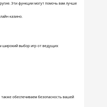
другие. Эти функции могут помочь вам лучше
лайн-казино.
вам широкий выбор игр от ведущих
. Мы также обеспечиваем безопасность вашей