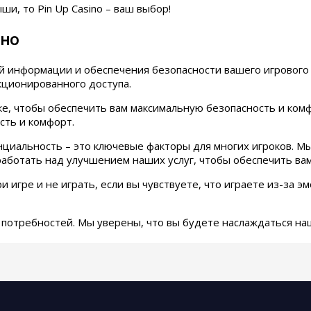
ши, то Pin Up Casino – ваш выбор!
ино
 информации и обеспечения безопасности вашего игрового
кционированного доступа.
ке, чтобы обеспечить вам максимальную безопасность и ком
сть и комфорт.
циальность – это ключевые факторы для многих игроков. Мы
аботать над улучшением наших услуг, чтобы обеспечить вам
 игре и не играть, если вы чувствуете, что играете из-за 
 потребностей. Мы уверены, что вы будете наслаждаться на