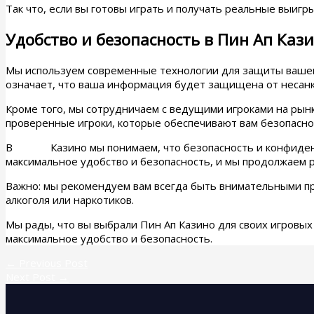
Так что, если вы готовы играть и получать реальные выигры
Удобство и безопасность в Пин Ап Каз
Мы используем современные технологии для защиты вашей
означает, что ваша информация будет защищена от несан
Кроме того, мы сотрудничаем с ведущими игроками на рын
проверенные игроки, которые обеспечивают вам безопасно
В
пин ап
Казино мы понимаем, что безопасность и конфиден
максимальное удобство и безопасность, и мы продолжаем р
Важно: мы рекомендуем вам всегда быть внимательными при
алкоголя или наркотиков.
Мы рады, что вы выбрали Пин Ап Казино для своих игровых
максимальное удобство и безопасность.
←
Previous Post
Next Post
→