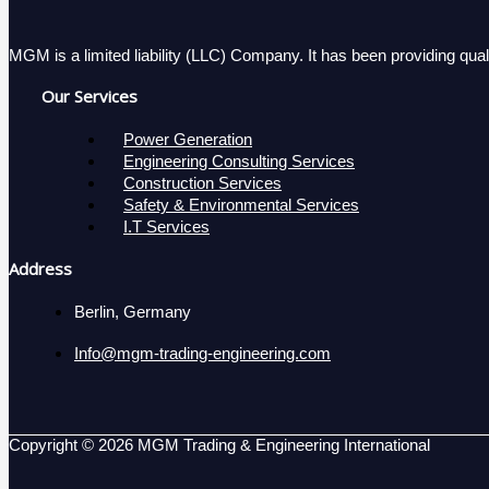
MGM is a limited liability (LLC) Company. It has been providing qua
Our Services
Power Generation
Engineering Consulting Services
Construction Services
Safety & Environmental Services
I.T Services
Address
Berlin, Germany
Info@mgm-trading-engineering.com
Copyright © 2026 MGM Trading & Engineering International