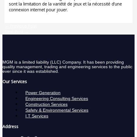
sont la limitation de la variété de jeux et la nécessité d’une
connexion internet pour jouer.
←
Previous Post
Next Post
→
MGM is a limited liability (LLC) Company. It has been providing
quality management, trading and engineering services to the public
ever since it was established.
Our Services
Power Generation
Engineering Consulting Services
Construction Services
Safety & Environmental Services
I.T Services
Address