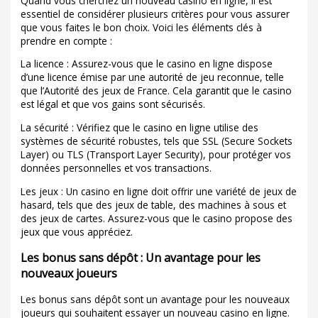
Quand vous cherchez un nouveau casino en ligne, il est
essentiel de considérer plusieurs critères pour vous assurer
que vous faites le bon choix. Voici les éléments clés à
prendre en compte :
La licence : Assurez-vous que le casino en ligne dispose
d’une licence émise par une autorité de jeu reconnue, telle
que l’Autorité des jeux de France. Cela garantit que le casino
est légal et que vos gains sont sécurisés.
La sécurité : Vérifiez que le casino en ligne utilise des
systèmes de sécurité robustes, tels que SSL (Secure Sockets
Layer) ou TLS (Transport Layer Security), pour protéger vos
données personnelles et vos transactions.
Les jeux : Un casino en ligne doit offrir une variété de jeux de
hasard, tels que des jeux de table, des machines à sous et
des jeux de cartes. Assurez-vous que le casino propose des
jeux que vous appréciez.
Les bonus sans dépôt : Un avantage pour les
nouveaux joueurs
Les bonus sans dépôt sont un avantage pour les nouveaux
joueurs qui souhaitent essayer un nouveau casino en ligne.