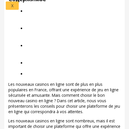
X
Les critères clés pour sélectionner un
casino en ligne
Les bonus sans dépôt : Un avantage pour
les nouveaux joueurs
Les avantages et les inconvénients de
chaque type de casino en ligne
Les casinos en ligne traditionnels
Les casinos en ligne mobiles
Les nouveaux casinos en ligne sont de plus en plus
populaires en France, offrant une expérience de jeu en ligne
sécurisée et amusante. Mais comment choisir le bon
nouveau casino en ligne ? Dans cet article, nous vous
présenterons les conseils pour choisir une plateforme de jeu
en ligne qui correspondra à vos attentes.
Les nouveaux casinos en ligne sont nombreux, mais il est
important de choisir une plateforme qui offre une expérience