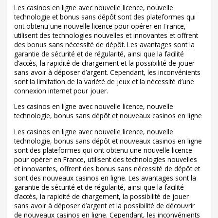
Les casinos en ligne avec nouvelle licence, nouvelle
technologie et bonus sans dépôt sont des plateformes qui
ont obtenu une nouvelle licence pour opérer en France,
utilisent des technologies nouvelles et innovantes et offrent
des bonus sans nécessité de dépôt. Les avantages sont la
garantie de sécurité et de régularité, ainsi que la facilité
d’accès, la rapidité de chargement et la possibilité de jouer
sans avoir à déposer d’argent. Cependant, les inconvénients
sont la limitation de la variété de jeux et la nécessité d’une
connexion internet pour jouer.
Les casinos en ligne avec nouvelle licence, nouvelle
technologie, bonus sans dépôt et nouveaux casinos en ligne
Les casinos en ligne avec nouvelle licence, nouvelle
technologie, bonus sans dépôt et nouveaux casinos en ligne
sont des plateformes qui ont obtenu une nouvelle licence
pour opérer en France, utilisent des technologies nouvelles
et innovantes, offrent des bonus sans nécessité de dépôt et
sont des nouveaux casinos en ligne. Les avantages sont la
garantie de sécurité et de régularité, ainsi que la facilité
d’accès, la rapidité de chargement, la possibilité de jouer
sans avoir à déposer d’argent et la possibilité de découvrir
de nouveaux casinos en ligne. Cependant, les inconvénients