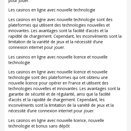
pour jouer.
Les casinos en ligne avec nouvelle technologie
Les casinos en ligne avec nouvelle technologie sont des
plateformes qui utilisent des technologies nouvelles et
innovantes. Les avantages sont la facilité d’accès et la
rapidité de chargement. Cependant, les inconvénients sont la
limitation de la variété de jeux et la nécessité d’une
connexion internet pour jouer.
Les casinos en ligne avec nouvelle licence et nouvelle
technologie
Les casinos en ligne avec nouvelle licence et nouvelle
technologie sont des plateformes qui ont obtenu une
nouvelle licence pour opérer en France et utilisent des
technologies nouvelles et innovantes. Les avantages sont la
garantie de sécurité et de régularité, ainsi que la facilité
d’accès et la rapidité de chargement. Cependant, les
inconvénients sont la limitation de la variété de jeux et la
nécessité d’une connexion internet pour jouer.
Les casinos en ligne avec nouvelle licence, nouvelle
technologie et bonus sans dépôt