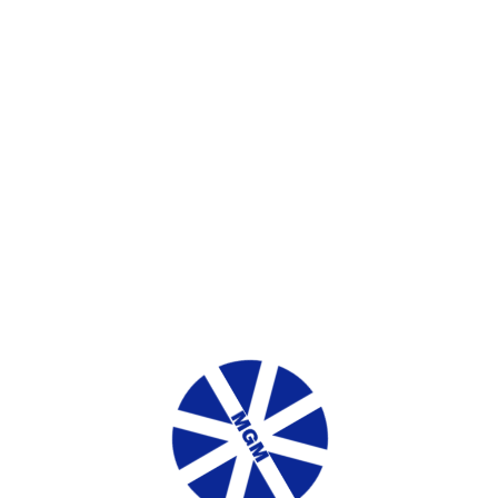
εποπτεύονται και ελέγχονται εξ’ ολοκλήρου από την
ελληνική πολιτεία και το ελληνικό δίκαιο, κάτι που
διασφαλίζει τη νομιμότητα των ενεργειών τους.
Ας δούμε όμως λίγο αναλυτικότερα το κάθε ένα από αυτά
τα μπόνους για να δείτε ποιο είναι αυτό που σας ταιριάζει
καλύτερα.
Το διαδικτυακό καζίνο Wazamba δημιουργεί μια όμορφη
ατμόσφαιρα, εμπνευσμένη από τις εικόνες και τα χρώματα
μιας τροπικής ζούγκλας.
Ένα ακόμη σημαντικό κριτήριο για έναν παίκτη,” “ώστε να
κάνει την εγγραφή του και να παίξει σε ένα νόμιμο καζίνο live
στην Ελλάδα, είναι οι μέθοδοι κατάθεσης και ανάληψης. Πλέον
πολλά καζίνο ίντερνετ με άδεια για Ελλάδα, προσφέρουν
πολλούς τρόπους για να μεταφέρεις τα χρήματα στο
λογαριασμό σου και να κάνεις τη ζωή σου πιο εύκολη.
Ορισμένα καζίνο βέβαια στις αναλήψεις έχουν επιπλέον
χρεώσεις, με αποτέλεσμα να υπάρχει μείωση στη βαθμολογία