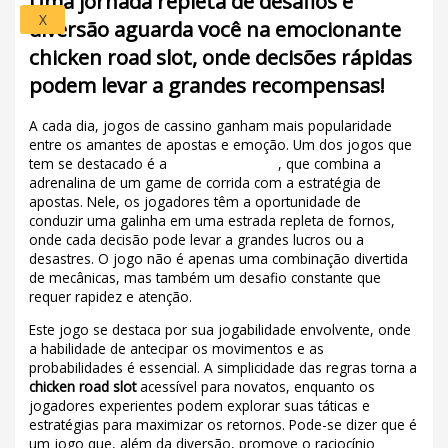
Uma jornada repleta de desafios e
X
diversão aguarda você na emocionante
chicken road slot, onde decisões rápidas
podem levar a grandes recompensas!
A cada dia, jogos de cassino ganham mais popularidade
entre os amantes de apostas e emoção. Um dos jogos que
tem se destacado é a
chicken road slot
, que combina a
adrenalina de um game de corrida com a estratégia de
apostas. Nele, os jogadores têm a oportunidade de
conduzir uma galinha em uma estrada repleta de fornos,
onde cada decisão pode levar a grandes lucros ou a
desastres. O jogo não é apenas uma combinação divertida
de mecânicas, mas também um desafio constante que
requer rapidez e atenção.
Este jogo se destaca por sua jogabilidade envolvente, onde
a habilidade de antecipar os movimentos e as
probabilidades é essencial. A simplicidade das regras torna a
chicken road slot
acessível para novatos, enquanto os
jogadores experientes podem explorar suas táticas e
estratégias para maximizar os retornos. Pode-se dizer que é
um jogo que, além da diversão, promove o raciocínio