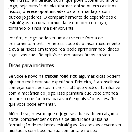
Além disso, a interação social que pode ocorrer durante o
jogo, seja através de plataformas online ou em cassinos
físicos, oferece oportunidades para formar laços com
outros jogadores. O compartilhamento de experiências e
estratégias cria uma comunidade em torno do jogo,
tornando-o ainda mais envolvente.
Por fim, o jogo pode ser uma excelente forma de
treinamento mental. A necessidade de pensar rapidamente
e avaliar riscos em tempo real pode aprimorar habilidades
cognitivas que são aplicáveis em outras áreas da vida.
Dicas para iniciantes
Se você é novo na
chicken road slot
, algumas dicas podem
ajudar a melhorar sua experiência. Primeiro, é aconselhável
começar com apostas menores até que você se familiarize
com a mecânica do jogo. Isso permitirá que você entenda
melhor o que funciona para você e quais são os desafios
que você pode enfrentar.
Além disso, mesmo que o jogo seja baseado em alguma
sorte, compreender os níveis de dificuldade ajuda na
formulação de melhores estratégias. As apostas devem ser
ajustadas com base na sua confiança e no seu