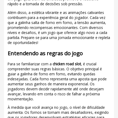
rápido e a tomada de decisões sob pressão.
Além disso, a estética vibrante e as animações cativantes
contribuem para a experiência geral do jogador. Cada vez
que a galinha salta de forno em forno, a tensão aumenta,
prometendo recompensas emocionantes. Com diversos
níveis e desafios, é um jogo que oferece algo novo a cada
partida. Prepare-se para uma jornada emocionante e repleta
de oportunidades!
Entendendo as regras do jogo
Para se familiarizar com a
chicken road slot
, é crucial
compreender suas regras básicas. O objetivo principal é
guiar a galinha de forno em forno, evitando quedas
indesejadas. Cada forno representa uma aposta que pode
aumentar seus ganhos de maneira exponencial. Os
jogadores devem decidir rapidamente até onde desejam
avançar, levando em conta o risco de falhar a próxima
movimentação.
À medida que você avança no jogo, o nível de dificuldade
aumenta. Os fornos se tornam mais desafiadores, exigindo
que os jogadores desenvolvam estratégias eficazes para